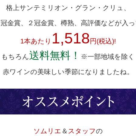
格上サンテミリオン・グラン・クリュ、
３冠金賞、２冠金賞、樽熟、高評価などが入っ
1,518
1本あたり
円(税込)!
送料無料！
もちろん
※一部地域を除く
赤ワインの美味しい季節になりましたね。
ソムリエ
＆
スタッフ
の