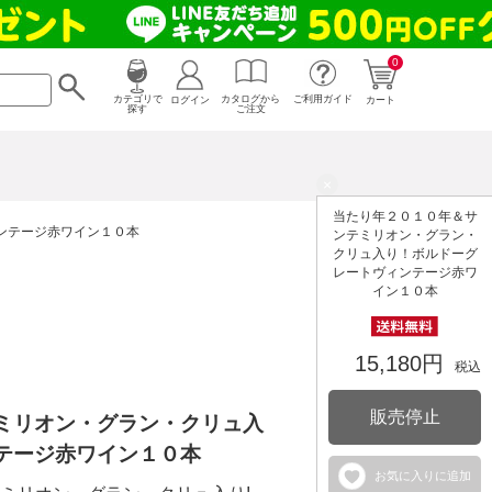
0
カタログから
ログイン
カテゴリで
ご利用ガイド
カート
ご注文
探す
×
当たり年２０１０年＆サ
ンテージ赤ワイン１０本
ンテミリオン・グラン・
クリュ入り！ボルドーグ
レートヴィンテージ赤ワ
イン１０本
15,180円
税込
販売停止
ミリオン・グラン・クリュ入
テージ赤ワイン１０本
お気に入りに追加