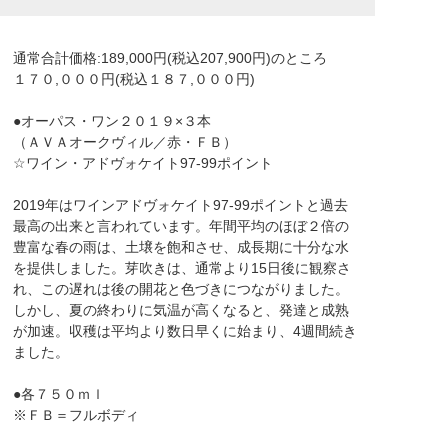
通常合計価格:189,000円(税込207,900円)のところ
１７０,０００円(税込１８７,０００円)
●オーパス・ワン２０１９×３本
（ＡＶＡオークヴィル／赤・ＦＢ）
☆ワイン・アドヴォケイト97-99ポイント
2019年はワインアドヴォケイト97-99ポイントと過去
最高の出来と言われています。年間平均のほぼ２倍の
豊富な春の雨は、土壌を飽和させ、成長期に十分な水
を提供しました。芽吹きは、通常より15日後に観察さ
れ、この遅れは後の開花と色づきにつながりました。
しかし、夏の終わりに気温が高くなると、発達と成熟
が加速。収穫は平均より数日早くに始まり、4週間続き
ました。
●各７５０ｍｌ
※ＦＢ＝フルボディ