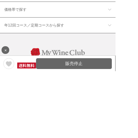
価格帯で探す
年12回コース／定期コースから探す
×
販売停止
ワイン通販のマイワインクラ
My Wine Clubとは
ブ
ワインQ＆A
ご利用規約
ご利用ガイド
よくある質問
特定商取引法について
ネットバンクでお支払い