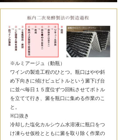
※ルミアージュ（動瓶）
ワインの製造工程のひとつ。瓶口はやや斜
め下向きに傾けピュピトルという澱下げ台
に並べ毎日１５度位ずつ回転させてボトル
を立てて行き、澱を瓶口に集める作業のこ
と。
※口抜き
冷却した塩化カルシウム水溶液に瓶口をつ
け凍らせ仮栓とともに澱を取り除く作業の