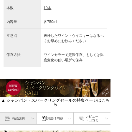
本数
10本
内容量
各750ml
注意点
抜栓したワイン・ウイスキーはなるべ
くお早めにお飲みください
保存方法
ワインセラーで定温保存、もしくは温
度変化の低い場所で保存
▲ シャンパン・スパークリングセールの特集ページはこち
ら
レビュー
商品説明
お届け内容
・口コミ