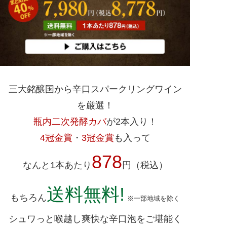
三大銘醸国から辛口スパークリングワイン
を厳選！
瓶内二次発酵カバ
が2本入り！
4冠金賞
・
3冠金賞
も入って
878
なんと1本あたり
円（税込）
送料無料!
もちろん
※一部地域を除く
シュワっと喉越し爽快な辛口泡をご堪能く