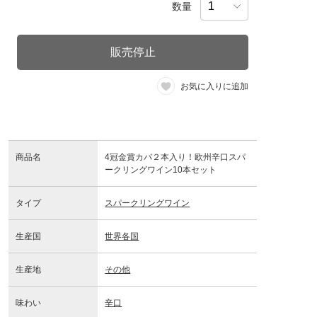
数量
販売停止
お気に入りに追加
商品名
4冠金賞カバ２本入り！欧州辛口スパ
ークリングワイン10本セット
タイプ
スパークリングワイン
生産国
世界各国
生産地
その他
味わい
辛口