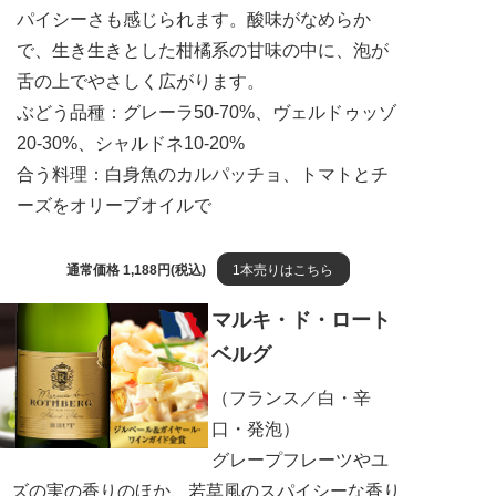
パイシーさも感じられます。酸味がなめらか
で、生き生きとした柑橘系の甘味の中に、泡が
舌の上でやさしく広がります。
ぶどう品種：グレーラ50-70%、ヴェルドゥッゾ
20-30%、シャルドネ10-20%
合う料理：白身魚のカルパッチョ、トマトとチ
ーズをオリーブオイルで
通常価格 1,188円(税込)
1本売りはこちら
マルキ・ド・ロート
ベルグ
（フランス／白・辛
口・発泡）
グレープフレーツやユ
ズの実の香りのほか、若草風のスパイシーな香り