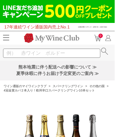
17年連続ワイン通販国内売上No.1
0
熊本地震に伴う配送への影響について ≫
夏季休暇に伴うお届け予定変更のご案内 ≫
ワイン通販のマイワインクラブ
>
スパークリングワイン
>
その他の国
>
4冠金賞カバ２本入り！欧州辛口スパークリングワイン10本セット