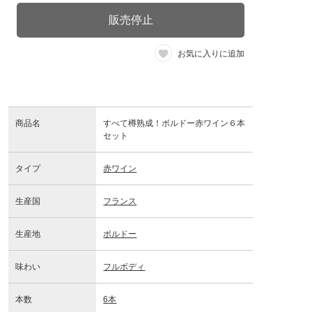
販売停止
お気に入りに追加
商品名
すべて樽熟成！ボルドー赤ワイン６本
セット
タイプ
赤ワイン
生産国
フランス
生産地
ボルドー
味わい
フルボディ
本数
6本