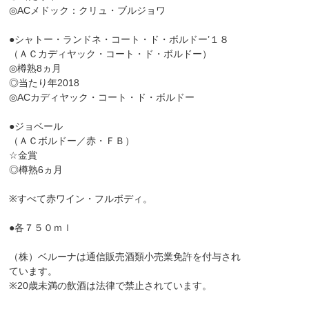
◎ACメドック：クリュ・ブルジョワ
●シャトー・ランドネ・コート・ド・ボルドー’１８
（ＡＣカディヤック・コート・ド・ボルドー）
◎樽熟8ヵ月
◎当たり年2018
◎ACカディヤック・コート・ド・ボルドー
●ジョベール
（ＡＣボルドー／赤・ＦＢ）
☆金賞
◎樽熟6ヵ月
※すべて赤ワイン・フルボディ。
●各７５０ｍｌ
（株）ベルーナは通信販売酒類小売業免許を付与され
ています。
※20歳未満の飲酒は法律で禁止されています。