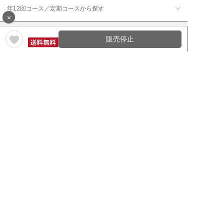
年12回コース／定期コースから探す
×
販売停止
ワイン通販のマイワインクラ
My Wine Clubとは
ブ
ワインQ＆A
ご利用規約
ご利用ガイド
よくある質問
特定商取引法について
ネットバンクでお支払い
商品に関する大切なお知らせ
セキュリティについて