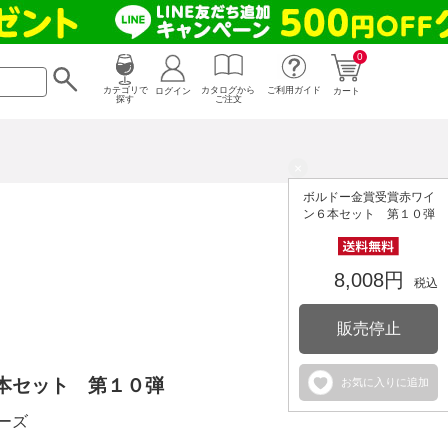
0
カタログから
ログイン
カテゴリで
ご利用ガイド
カート
ご注文
探す
×
ボルドー金賞受賞赤ワイ
ン６本セット 第１０弾
8,008円
税込
販売停止
本セット 第１０弾
お気に入りに追加
ーズ