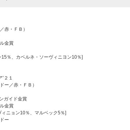
／赤・ＦＢ）
賞
ール金賞
ン15％、カベルネ・ソーヴィニヨン10％]
’２１
ドー／赤・ＦＢ）
ンガイド金賞
ール金賞
ヴィニョン10％、マルベック5％]
ドー