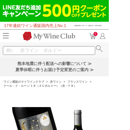
17年連続ワイン通販国内売上No.1
0
熊本地震に伴う配送への影響について ≫
夏季休暇に伴うお届け予定変更のご案内 ≫
ワイン通販のマイワインクラブ
>
赤ワイン
>
フランスワイン
>
クール・ド・ルーン’１８（ＡＣボルドー）（赤・ＦＢ）