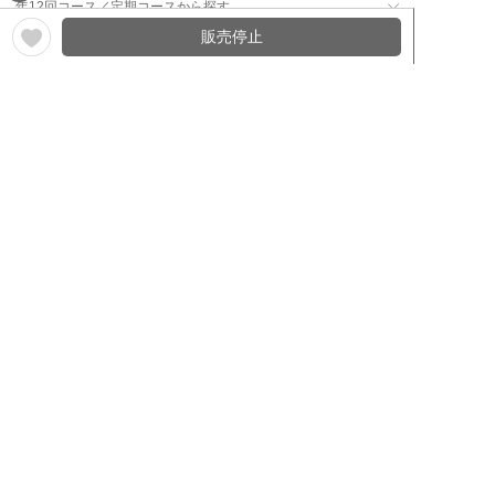
年12回コース／定期コースから探す
販売停止
ワイン通販のマイワインクラ
My Wine Clubとは
ブ
ワインQ＆A
ご利用規約
ご利用ガイド
よくある質問
特定商取引法について
ネットバンクでお支払い
商品に関する大切なお知らせ
セキュリティについて