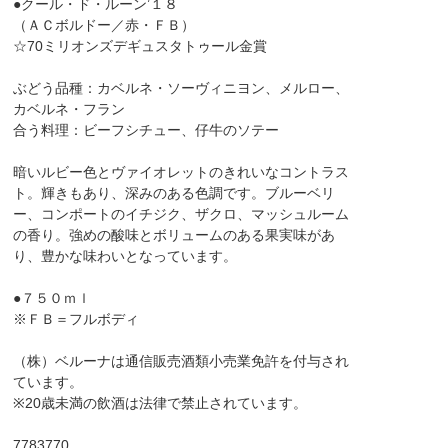
●クール・ド・ルーン’１８
（ＡＣボルドー／赤・ＦＢ）
☆70ミリオンズデギュスタトゥール金賞
ぶどう品種：カベルネ・ソーヴィニヨン、メルロー、
カベルネ・フラン
合う料理：ビーフシチュー、仔牛のソテー
暗いルビー色とヴァイオレットのきれいなコントラス
ト。輝きもあり、深みのある色調です。ブルーベリ
ー、コンポートのイチジク、ザクロ、マッシュルーム
の香り。強めの酸味とボリュームのある果実味があ
り、豊かな味わいとなっています。
●７５０ｍｌ
※ＦＢ＝フルボディ
（株）ベルーナは通信販売酒類小売業免許を付与され
ています。
※20歳未満の飲酒は法律で禁止されています。
7783770