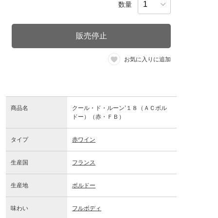
数量
販売停止
お気に入りに追加
商品名
クール・ド・ルーン’１８（ＡＣボル
ドー）（赤・ＦＢ）
タイプ
赤ワイン
生産国
フランス
生産地
ボルドー
味わい
フルボディ