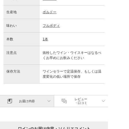
生産地
ボルドー
味わい
フルボディ
本数
1本
注意点
抜栓したワイン・ウイスキーはなるべ
くお早めにお飲みください
保存方法
ワインセラーで定温保存、もしくは温
度変化の低い場所で保存
レビュー
お届け内容
・口コミ
ワインのお届け内容・ソムリエコメント