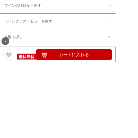
ワインの評価から探す
ワイングッズ・セラーを探す
本数で探す
×
価格帯で探す
カートに入れる
年12回コース／定期コースから探す
ワイン通販のマイワインクラ
My Wine Clubとは
ブ