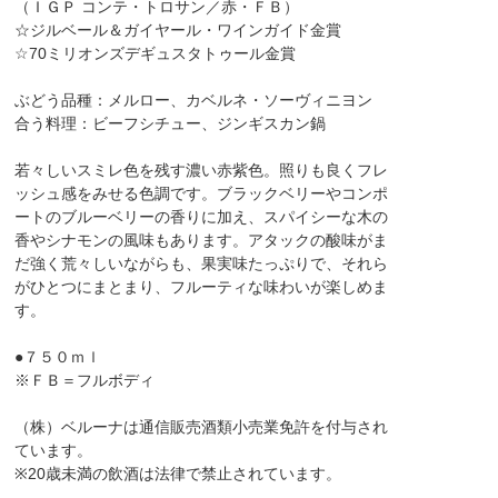
（ＩＧＰ コンテ・トロサン／赤・ＦＢ）
☆ジルベール＆ガイヤール・ワインガイド金賞
☆70ミリオンズデギュスタトゥール金賞
ぶどう品種：メルロー、カベルネ・ソーヴィニヨン
合う料理：ビーフシチュー、ジンギスカン鍋
若々しいスミレ色を残す濃い赤紫色。照りも良くフレ
ッシュ感をみせる色調です。ブラックベリーやコンポ
ートのブルーベリーの香りに加え、スパイシーな木の
香やシナモンの風味もあります。アタックの酸味がま
だ強く荒々しいながらも、果実味たっぷりで、それら
がひとつにまとまり、フルーティな味わいが楽しめま
す。
●７５０ｍｌ
※ＦＢ＝フルボディ
（株）ベルーナは通信販売酒類小売業免許を付与され
ています。
※20歳未満の飲酒は法律で禁止されています。