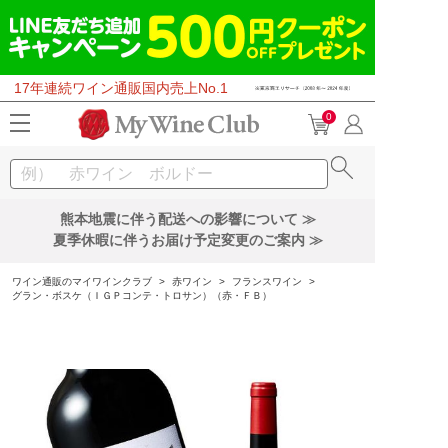
17年連続ワイン通販国内売上No.1
0
熊本地震に伴う配送への影響について ≫
夏季休暇に伴うお届け予定変更のご案内 ≫
ワイン通販のマイワインクラブ
>
赤ワイン
>
フランスワイン
>
グラン・ボスケ（ＩＧＰコンテ・トロサン）（赤・ＦＢ）