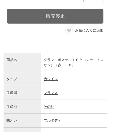
販売停止
お気に入りに追加
商品名
グラン・ボスケ（ＩＧＰコンテ・トロ
サン）（赤・ＦＢ）
タイプ
赤ワイン
生産国
フランス
生産地
その他
味わい
フルボディ