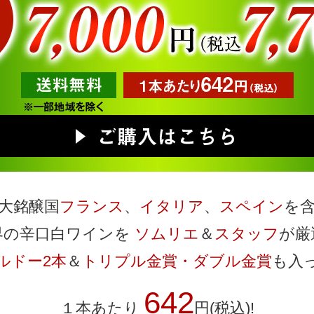
大銘醸国
フランス
、
イタリア
、
スペイン
を
界の辛口白ワインを
ソムリエ
＆
スタッフ
が厳
ルドー2本
＆
トリプル金賞・ダブル金賞
も入
642
１本あたり
円(税込)!