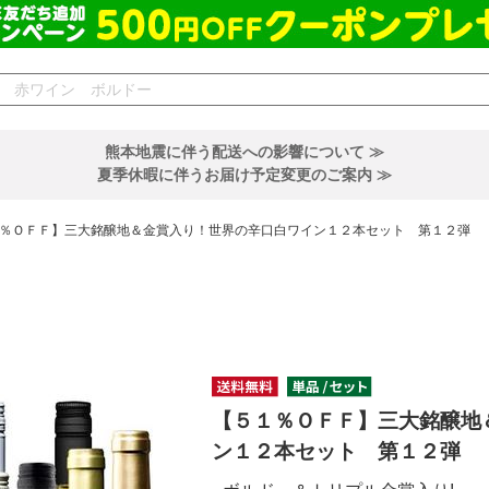
熊本地震に伴う配送への影響について ≫
夏季休暇に伴うお届け予定変更のご案内 ≫
％ＯＦＦ】三大銘醸地＆金賞入り！世界の辛口白ワイン１２本セット 第１２弾
【５１％ＯＦＦ】三大銘醸地
ン１２本セット 第１２弾