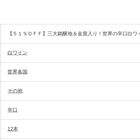
【５１％ＯＦＦ】三大銘醸地＆金賞入り！世界の辛口白ワ
白ワイン
世界各国
その他
辛口
12本