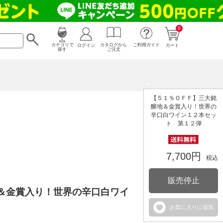
0
カタログから
ログイン
カテゴリで
ご利用ガイド
カート
ご注文
探す
×
【５１％ＯＦＦ】三大銘
醸地＆金賞入り！世界の
辛口白ワイン１２本セッ
ト 第１２弾
7,700円
税込
販売停止
＆金賞入り！世界の辛口白ワイ
お気に入りに追加