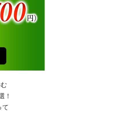
含む
選！
って