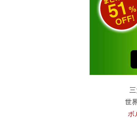
三
世
ボ