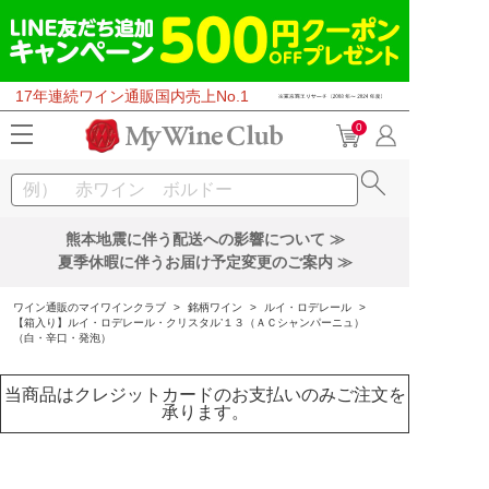
17年連続ワイン通販国内売上No.1
0
熊本地震に伴う配送への影響について ≫
夏季休暇に伴うお届け予定変更のご案内 ≫
ワイン通販のマイワインクラブ
>
銘柄ワイン
>
ルイ・ロデレール
>
【箱入り】ルイ・ロデレール・クリスタル’１３（ＡＣシャンパーニュ）
（白・辛口・発泡）
当商品はクレジットカードのお支払いのみご注文を
承ります。