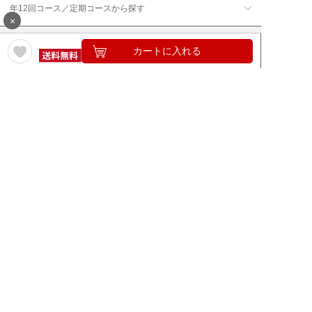
年12回コース／定期コースから探す
×
カートに入れる
ワイン通販のマイワインクラ
My Wine Clubとは
ブ
ワインQ＆A
ご利用規約
ご利用ガイド
よくある質問
特定商取引法について
ネットバンクでお支払い
商品に関する大切なお知らせ
セキュリティについて