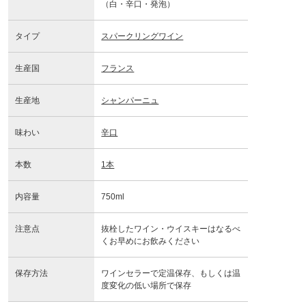
（白・辛口・発泡）
タイプ
スパークリングワイン
生産国
フランス
生産地
シャンパーニュ
味わい
辛口
本数
1本
内容量
750ml
注意点
抜栓したワイン・ウイスキーはなるべ
くお早めにお飲みください
保存方法
ワインセラーで定温保存、もしくは温
度変化の低い場所で保存