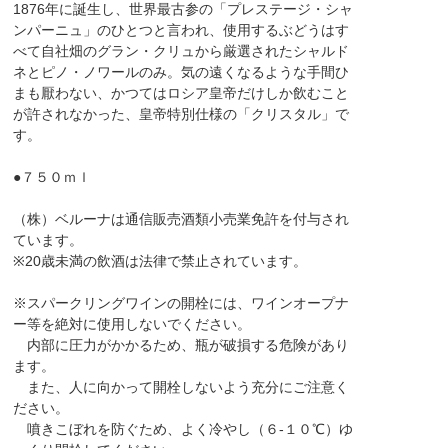
1876年に誕生し、世界最古参の「プレステージ・シャ
ンパーニュ」のひとつと言われ、使用するぶどうはす
べて自社畑のグラン・クリュから厳選されたシャルド
ネとピノ・ノワールのみ。気の遠くなるような手間ひ
まも厭わない、かつてはロシア皇帝だけしか飲むこと
が許されなかった、皇帝特別仕様の「クリスタル」で
す。
●７５０ｍｌ
（株）ベルーナは通信販売酒類小売業免許を付与され
ています。
※20歳未満の飲酒は法律で禁止されています。
※スパークリングワインの開栓には、ワインオープナ
ー等を絶対に使用しないでください。
内部に圧力がかかるため、瓶が破損する危険があり
ます。
また、人に向かって開栓しないよう充分にご注意く
ださい。
噴きこぼれを防ぐため、よく冷やし（６-１０℃）ゆ