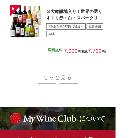
３大銘醸地入り！世界の選り
すぐり赤・白・スパークリン
グワイン飲み比べ１2本セッ
1本あたり642円（税込）
世界各国
ト…
12本
送料無料
7,000
7,700
円(税込
円)
もっと見る