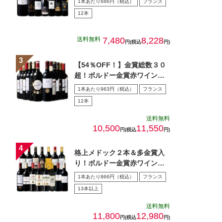
1本あたり686円（税込）
フランス
12本
送料無料
7,480
8,228
円(税込
円)
【54％OFF！】金賞総数３０
超！ボルドー金賞赤ワイン１
２本セット 第１5弾
1本あたり963円（税込）
フランス
12本
送料無料
10,500
11,550
円(税込
円)
格上メドック２本＆多金賞入
り！ボルドー金賞赤ワイン１
５本セット 第28弾
1本あたり866円（税込）
フランス
13本以上
送料無料
11,800
12,980
円(税込
円)