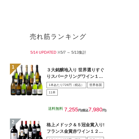
売れ筋ランキング
5/14 UPDATED
※5/7 ～ 5/13集計
３大銘醸地入り 世界選りすぐ
りスパークリングワイン１１
本セット 第４３弾
1本あたり726円（税込）
世界各国
11本
送料無料
7,255
7,980
円(税込
円)
格上メドック＆５冠金賞入り!
フランス金賞赤ワイン１２本
セット 第１０８弾