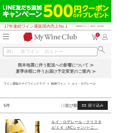
17年連続ワイン通販国内売上No.1
0
熊本地震に伴う配送への影響について ≫
夏季休暇に伴うお届け予定変更のご案内 ≫
ワイン通販のマイワインクラブ
>
銘柄ワイン
>
ルイ・ロデレール
5件
並び順
絞り込み
ルイ・ロデレール・クリスタ
ル'１４（ACシャンパｰニ…