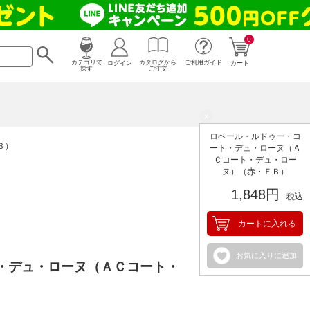
0
カタログから
ログイン
カテゴリで
ご利用ガイド
カート
ご注文
探す
×
ロベール・ルドゥー・コ
Ｂ）
ート・デュ・ローヌ（Ａ
Ｃコート・デュ・ロー
ヌ）（赤・ＦＢ）
1,848円
税込
カートに入れる
お気に入りに追加
・デュ・ローヌ（ＡＣコート・