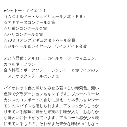
●シャトー・メイエ’２１
（ＡＣボルドー・シュペリュール／赤・ＦＢ）
☆アキテーヌコンクール金賞
☆リヨンコンクール金賞
☆パリコンクール金賞
☆70ミリオンズデギュスタトゥール金賞
☆ジルベール＆ガイヤール・ワインガイド金賞
ぶどう品種：メルロー、カベルネ・ソーヴィニヨン、
カベルネ・フラン
合う料理：ポークソテー ジンジャーと赤ワインのソ
ース、オックステールのシチュー
バイオレット色の照りをみせる若々しい赤紫色。濃い
色調でグラデーションもキレイです。ブルーベリーや
カシスのコンポートの香りに加え、ミネラル香やシナ
モンのスパイスも感じられます。アタックからしっか
り出ている酸味に豊かな果実の甘味が入り、おおらか
な味わいに仕上がっています。アルコール感が少々表
に出ているものの、それがまた豊かな味わいにもなっ