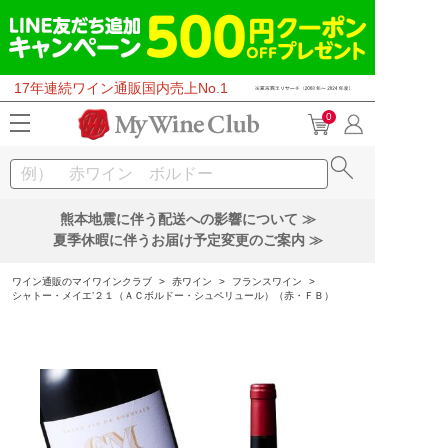
17年連続ワイン通販国内売上No.1
0
熊本地震に伴う配送への影響について ≫
夏季休暇に伴うお届け予定変更のご案内 ≫
ワイン通販のマイワインクラブ
>
赤ワイン
>
フランスワイン
>
シャトー・メイエ’２１（ＡＣボルドー・シュペリュール）（赤・ＦＢ）