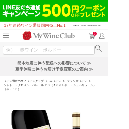
17年連続ワイン通販国内売上No.1
0
熊本地震に伴う配送への影響について ≫
夏季休暇に伴うお届け予定変更のご案内 ≫
ワイン通販のマイワインクラブ
>
赤ワイン
>
フランスワイン
>
シャトー・グロメル・ベレール’２３（ＡＣボルドー・シュペリュール）
（赤・ＦＢ）