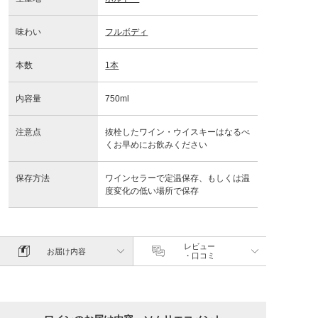
味わい
フルボディ
本数
1本
内容量
750ml
注意点
抜栓したワイン・ウイスキーはなるべ
くお早めにお飲みください
保存方法
ワインセラーで定温保存、もしくは温
度変化の低い場所で保存
レビュー
お届け内容
・口コミ