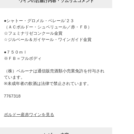
ワインのお届け内容・ソムリエコメント
●シャトー・グロメル・ベレール’２３
（ＡＣボルドー・シュペリュール／赤・ＦＢ）
☆フェミナリゼコンクール金賞
☆ジルベール＆ガイヤール・ワインガイド金賞
●７５０ｍｌ
※ＦＢ＝フルボディ
（株）ベルーナは通信販売酒類小売業免許を付与され
ています。
※未成年者の飲酒は法律で禁止されています。
7767318
ボルドー産赤ワインを見る