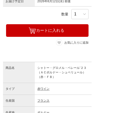
お届け予定日
2026年8月12日(水) 前後
数量
カートに入れる
お気に入りに追加
商品名
シャトー・グロメル・ベレール’２３
（ＡＣボルドー・シュペリュール）
（赤・ＦＢ）
タイプ
赤ワイン
生産国
フランス
生産地
ボルドー