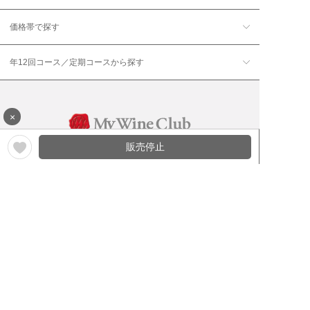
価格帯で探す
年12回コース／定期コースから探す
×
販売停止
ワイン通販のマイワインクラ
My Wine Clubとは
ブ
ワインQ＆A
ご利用規約
ご利用ガイド
よくある質問