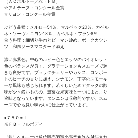
（ＡＣボルドー／赤・ＦＢ）
☆アキテーヌ・コンクール金賞
☆リヨン・コンクール金賞
ぶどう品種：メルロー54％、マルベック20％、カベル
ネ・ソーヴィニヨン18％、カベルネ・フラン8％
合う料理：細切り牛肉とピーマン炒め、ポークカツレ
ツ 和風ソースマスタード添え
濃い赤紫色。中心のルビー色とエッジのバイオレット
色のバランスが良く、グラデーションもスムーズで輝
きも良好です。ブラックチェリーやカシス、コンポー
トのピーチの香りに加え、シナモン、丁字のスモーキ
ーな風味も感じられます。若々しいためアタックの酸
味が少々鋭いものの、豊富な果実味と一つにまとまり
旨味となっています。タンニンは収斂的ですが、スム
ーズで心地良い味わいに仕上がっています。
●７５０ｍｌ
※ＦＢ＝フルボディ
（株）ベルーナは通信販売酒類小売業免許を付与され