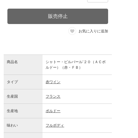
販売停止
お気に入りに追加
商品名
シャトー・ピルバール’２０（ＡＣボ
ルドー）（赤・ＦＢ）
タイプ
赤ワイン
生産国
フランス
生産地
ボルドー
味わい
フルボディ