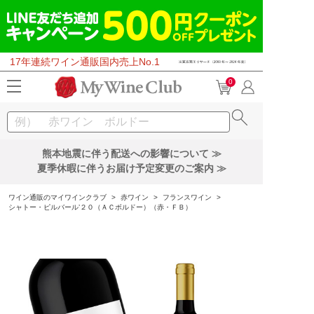
17年連続ワイン通販国内売上No.1
0
熊本地震に伴う配送への影響について ≫
夏季休暇に伴うお届け予定変更のご案内 ≫
ワイン通販のマイワインクラブ
>
赤ワイン
>
フランスワイン
>
シャトー・ピルバール’２０（ＡＣボルドー）（赤・ＦＢ）