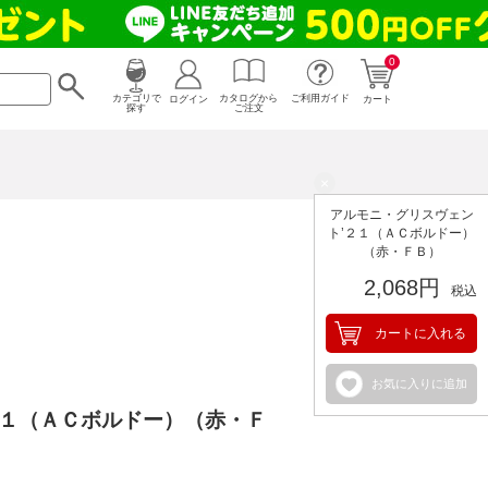
0
カタログから
ログイン
カテゴリで
ご利用ガイド
カート
ご注文
探す
×
アルモニ・グリスヴェン
ト’２１（ＡＣボルドー）
（赤・ＦＢ）
2,068円
税込
カートに入れる
お気に入りに追加
２１（ＡＣボルドー）（赤・Ｆ