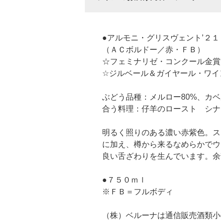
●アルモニ・グリスヴェント’２１
（ＡＣボルドー／赤・ＦＢ）
☆フェミナリゼ・コンクール金賞
☆ジルベール＆ガイヤール・ワイ
ぶどう品種：メルロー80%、カベ
合う料理：仔羊のロースト シナ
明るく照りのある濃い赤紫色。ス
に加え、樽から来るなめらかでウ
良い舌ざわりを生んでいます。余
●７５０ｍｌ
※ＦＢ＝フルボディ
（株）ベルーナは通信販売酒類小