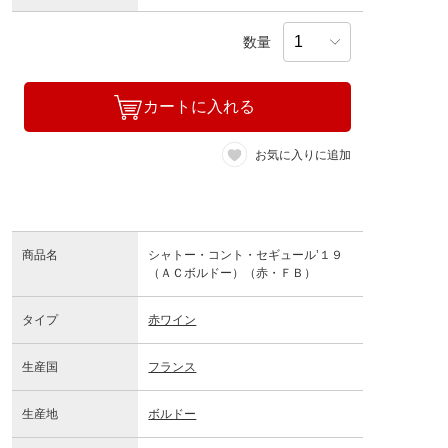
数量
カートに入れる
お気に入りに追加
商品名
シャトー・コント・セギュール’１９
（ＡＣボルドー）（赤・ＦＢ）
タイプ
赤ワイン
生産国
フランス
生産地
ボルドー