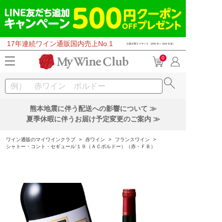
17年連続ワイン通販国内売上No.1
0
熊本地震に伴う配送への影響について ≫
夏季休暇に伴うお届け予定変更のご案内 ≫
ワイン通販のマイワインクラブ
>
赤ワイン
>
フランスワイン
>
シャトー・コント・セギュール’１９（ＡＣボルドー）（赤・ＦＢ）