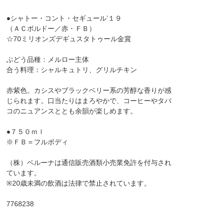
●シャトー・コント・セギュール’１９
（ＡＣボルドー／赤・ＦＢ）
☆70ミリオンズデギュスタトゥール金賞
ぶどう品種：メルロー主体
合う料理：シャルキュトリ、グリルチキン
赤紫色。カシスやブラックベリー系の芳醇な香りが感
じられます。口当たりはまろやかで、コーヒーやタバ
コのニュアンスととも余韻が楽しめます。
●７５０ｍｌ
※ＦＢ＝フルボディ
（株）ベルーナは通信販売酒類小売業免許を付与され
ています。
※20歳未満の飲酒は法律で禁止されています。
7768238