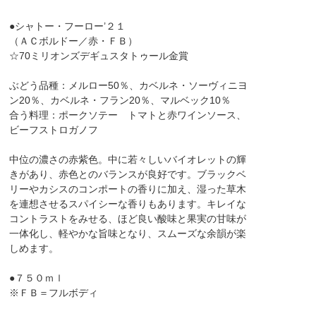
●シャトー・フーロー’２１
（ＡＣボルドー／赤・ＦＢ）
☆70ミリオンズデギュスタトゥール金賞
ぶどう品種：メルロー50％、カベルネ・ソーヴィニヨ
ン20％、カベルネ・フラン20％、マルベック10％
合う料理：ポークソテー トマトと赤ワインソース、
ビーフストロガノフ
中位の濃さの赤紫色。中に若々しいバイオレットの輝
きがあり、赤色とのバランスが良好です。ブラックベ
リーやカシスのコンポートの香りに加え、湿った草木
を連想させるスパイシーな香りもあります。キレイな
コントラストをみせる、ほど良い酸味と果実の甘味が
一体化し、軽やかな旨味となり、スムーズな余韻が楽
しめます。
●７５０ｍｌ
※ＦＢ＝フルボディ