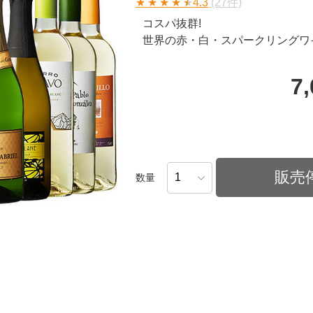
★
★
★
★
★
4.3
(27件)
コスパ抜群!
世界の赤・白・スパークリングワイ
7
販売
数量