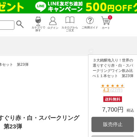
0
カタログから
ログイン
カテゴリで
ご利用ガイド
カート
ご注文
探す
×
３大銘醸地入り！世界の
セット 第23弾
選りすぐり赤・白・スパ
ークリングワイン飲み比
べ１１本セット 第23弾
★
★
★
★
★
4.3
(27件)
7,700円
税込
すぐり赤・白・スパークリング
販売停止
第23弾