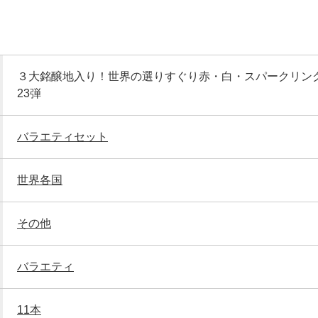
３大銘醸地入り！世界の選りすぐり赤・白・スパークリン
23弾
バラエティセット
世界各国
その他
バラエティ
11本