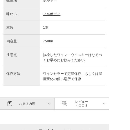
生産地
ボルドー
味わい
フルボディ
本数
1本
内容量
750ml
注意点
抜栓したワイン・ウイスキーはなるべ
くお早めにお飲みください
保存方法
ワインセラーで定温保存、もしくは温
度変化の低い場所で保存
レビュー
お届け内容
・口コミ