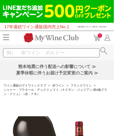
17年連続ワイン通販国内売上No.1
0
熊本地震に伴う配送への影響について ≫
夏季休暇に伴うお届け予定変更のご案内 ≫
ワイン通販のマイワインクラブ
>
赤ワイン
>
フランスワイン
>
シャトー・ブラネール・デュクリュ’２１（ＡＣサン・ジュリアン:第4級グラ
ン・クリュ）（赤・ＦＢ）