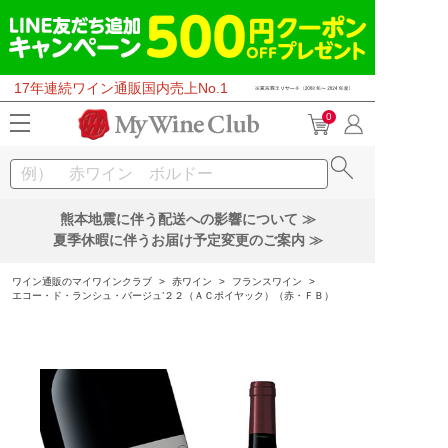
17年連続ワイン通販国内売上No.1
0
熊本地震に伴う配送への影響について ≫
夏季休暇に伴うお届け予定変更のご案内 ≫
ワイン通販のマイワインクラブ
>
赤ワイン
>
フランスワイン
>
エコー・ド・ランシュ・バージュ’２２（ＡＣポイヤック）（赤・ＦＢ）