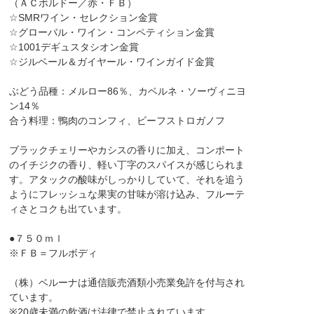
（ＡＣボルドー／赤・ＦＢ）
☆SMRワイン・セレクション金賞
☆グローバル・ワイン・コンペティション金賞
☆1001デギュスタシオン金賞
☆ジルベール＆ガイヤール・ワインガイド金賞
ぶどう品種：メルロー86％、カベルネ・ソーヴィニヨ
ン14％
合う料理：鴨肉のコンフィ、ビーフストロガノフ
ブラックチェリーやカシスの香りに加え、コンポート
のイチジクの香り、軽い丁字のスパイスが感じられま
す。アタックの酸味がしっかりしていて、それを追う
ようにフレッシュな果実の甘味が溶け込み、フルーテ
ィさとコクも出ています。
●７５０ｍｌ
※ＦＢ＝フルボディ
（株）ベルーナは通信販売酒類小売業免許を付与され
ています。
※20歳未満の飲酒は法律で禁止されています。