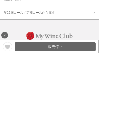
年12回コース／定期コースから探す
×
販売停止
ワイン通販のマイワインクラ
My Wine Clubとは
ブ
ワインQ＆A
ご利用規約
ご利用ガイド
よくある質問
特定商取引法について
ネットバンクでお支払い