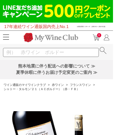
17年連続ワイン通販国内売上No.1
0
熊本地震に伴う配送への影響について ≫
夏季休暇に伴うお届け予定変更のご案内 ≫
ワイン通販のマイワインクラブ
>
赤ワイン
>
フランスワイン
>
シャトー・タルモン’２１（ＡＣボルドー）（赤・ＦＢ）