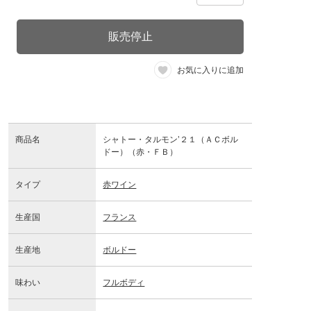
販売停止
お気に入りに追加
商品名
シャトー・タルモン’２１（ＡＣボル
ドー）（赤・ＦＢ）
タイプ
赤ワイン
生産国
フランス
生産地
ボルドー
味わい
フルボディ