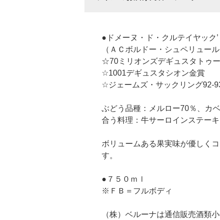
●ドメーヌ・ド・クルテイヤック’
（ＡＣボルドー・シュペリュール
☆70ミリオンズデギュスタトゥ
☆1001デギュスタシオン金賞
☆ジェームズ・サックリング92-9
ぶどう品種：メルロー70％、カベ
合う料理：牛サーロインステーキ
ボリュームある果実味が優しくコ
す。
●７５０ｍｌ
※ＦＢ＝フルボディ
（株）ベルーナは通信販売酒類小