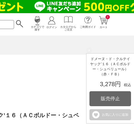
0
カタログから
ログイン
カテゴリで
ご利用ガイド
カート
ご注文
探す
×
ドメーヌ・ド・クルテイ
ヤック’１６（ＡＣボルド
ー・シュペリュール）
（赤・ＦＢ）
3,278円
税込
販売停止
ク’１６（ＡＣボルドー・シュペ
お気に入りに追加