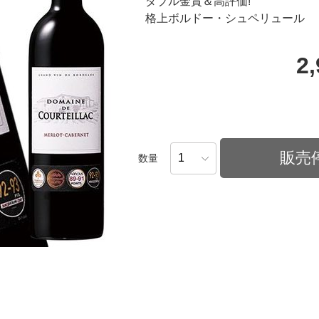
ダブル金賞＆高評価!
格上ボルドー・シュペリュール
2
販売
数量