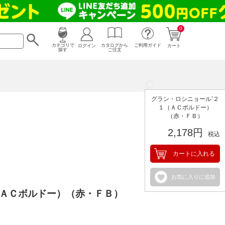
0
カタログから
ログイン
カテゴリで
ご利用ガイド
カート
ご注文
探す
×
グラン・ロシニョール’２
１（ＡＣボルドー）
（赤・ＦＢ）
2,178円
税込
カートに入れる
お気に入りに追加
（ＡＣボルドー）（赤・ＦＢ）