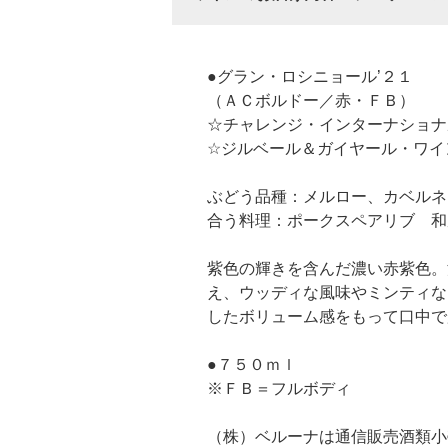
●グラン・ロシニョール’２１
（ＡＣボルドー／赤・ＦＢ）
☆チャレンジ・インターナショナ
☆ジルベール＆ガイヤール・ワイ
ぶどう品種：メルロー、カベルネ
合う料理：ポークスペアリブ 和
紫色の輝きを含んだ濃い赤紫色。
え、ウッディな風味やミンティな
したボリューム感をもって口中で
●７５０ｍｌ
※ＦＢ＝フルボディ
（株）ベルーナは通信販売酒類小