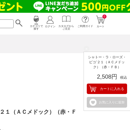
0
カタログから
ログイン
カテゴリで
ご利用ガイド
カート
ご注文
探す
×
シャトー・ラ・ローズ・
ピコ’２１（ＡＣメドッ
ク）（赤・ＦＢ）
2,508円
税込
カートに入れる
お気に入りに追加
’２１（ＡＣメドック）（赤・Ｆ