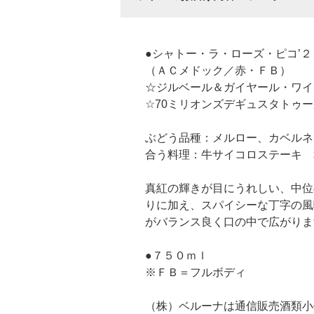
●シャトー・ラ・ローズ・ピコ’２
（ＡＣメドック／赤・ＦＢ）
☆ジルベール＆ガイヤール・ワイ
☆70ミリオンズデギュスタトゥ
ぶどう品種：メルロー、カベルネ
合う料理：牛サイコロステーキ 
真紅の輝きが目にうれしい、中位
りに加え、スパイシーな丁字の風
がバランス良く口の中で広がりま
●７５０ｍｌ
※ＦＢ＝フルボディ
（株）ベルーナは通信販売酒類小