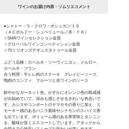
ワインのお届け内容・ソムリエコメント
●シャトー・ラ・クロワ・ボシュガン’１９
（ＡＣボルドー・シュペリュール／赤・ＦＢ）
☆SMRワインセレクション金賞
☆グローバルワインコンペティション金賞
☆70ミリオンズデギュスタトゥール金賞
ぶどう品種：カベルネ・ソーヴィニヨン、メルロー、
カベルネ・フラン
合う料理：牛ヒレ肉のステーキ グレイビーソース、
鴨肉のコンフィ フルーツと赤ワインのソース
鮮やかなガーネット色。かすかにオレンジ色の熟成感
が出始めていて、深みも感じさせるきれいな色合いで
す。カシスやコンポートのヤマモモの香りに加え、ス
モーキー感のあるバニラ風味やシナモンのスパイス香
も出ています。ボリューム感のある果実味とタンニン
を、酸味が旨くエスコートしています。アタックから
余韻まで心地良いスムーズな味わいが楽しめます。