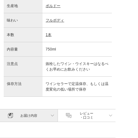
生産地
ボルドー
味わい
フルボディ
本数
1本
内容量
750ml
注意点
抜栓したワイン・ウイスキーはなるべ
くお早めにお飲みください
保存方法
ワインセラーで定温保存、もしくは温
度変化の低い場所で保存
レビュー
お届け内容
・口コミ