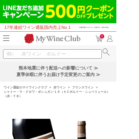
17年連続ワイン通販国内売上No.1
0
熊本地震に伴う配送への影響について ≫
夏季休暇に伴うお届け予定変更のご案内 ≫
ワイン通販のマイワインクラブ
>
赤ワイン
>
フランスワイン
>
シャトー・ラ・クロワ・ボシュガン’１９（ＡＣボルドー・シュペリュール）
（赤・ＦＢ）