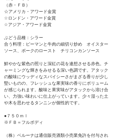
（赤・ＦＢ）
☆アメリカ・アワード金賞
☆ロンドン・アワード金賞
☆アジア・アワード金賞
ぶどう品種：シラー
合う料理：ピーマンと牛肉の細切り炒め オイスター
ソース、ポークのロースト チリコンカンソース
鮮やかな紫色の照りと深紅の花を連想させる赤色。チ
ャーミングな輝きをみせるる深い色調です。アタック
の酸味にウッディなスパイシーさがまざる香りが少し
堅いものの、フレッシュな果実味の香りにボリューム
が感じられます。酸味と果実味がアタックから溶け合
い、力強い味わいに仕上がっています。少々湿った土
や木を思わせるタンニンが個性的です。
●７５０ｍｌ
※ＦＢ＝フルボディ
（株）ベルーナは通信販売酒類小売業免許を付与され