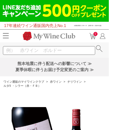
17年連続ワイン通販国内売上No.1
0
熊本地震に伴う配送への影響について ≫
夏季休暇に伴うお届け予定変更のご案内 ≫
ワイン通販のマイワインクラブ
>
赤ワイン
>
チリワイン
>
ルタ5 ・シラー（赤・ＦＢ）