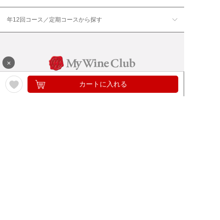
年12回コース／定期コースから探す
×
カートに入れる
ワイン通販のマイワインクラ
My Wine Clubとは
ブ
ワインQ＆A
ご利用規約
ご利用ガイド
よくある質問
特定商取引法について
ネットバンクでお支払い