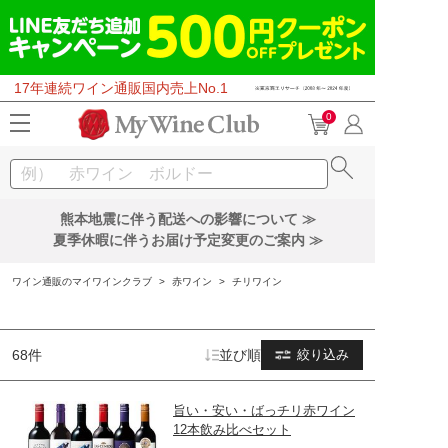
17年連続ワイン通販国内売上No.1
0
熊本地震に伴う配送への影響について ≫
夏季休暇に伴うお届け予定変更のご案内 ≫
ワイン通販のマイワインクラブ
>
赤ワイン
>
チリワイン
68件
並び順
絞り込み
旨い・安い・ばっチリ赤ワイン
12本飲み比べセット