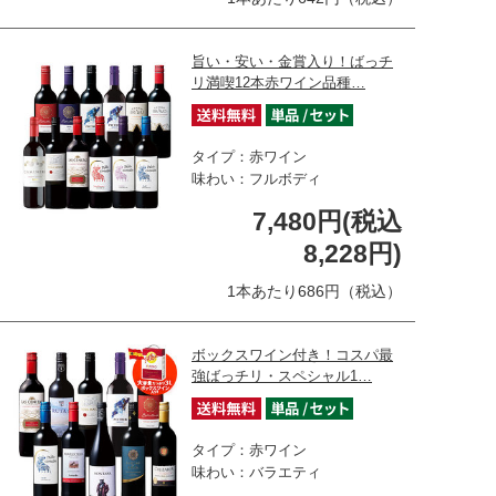
旨い・安い・金賞入り！ばっチ
リ満喫12本赤ワイン品種…
タイプ：赤ワイン
味わい：フルボディ
7,480円(税込
8,228円)
1本あたり686円（税込）
ボックスワイン付き！コスパ最
強ばっチリ・スペシャル1…
タイプ：赤ワイン
味わい：バラエティ