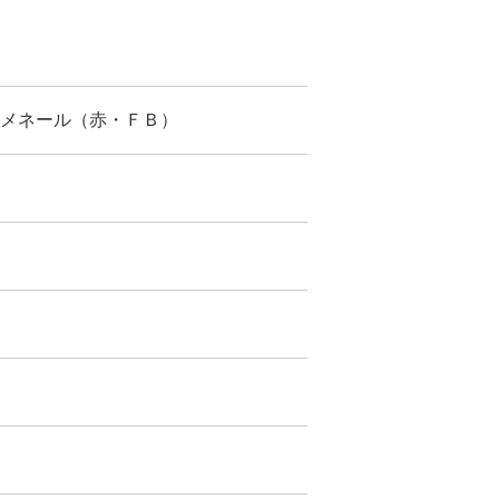
ルメネール（赤・ＦＢ）