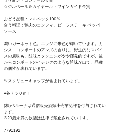
☆リヨン・コンクール金賞
☆ジルベール＆ガイヤール・ワインガイド金賞
ぶどう品種：マルベック100％
合う料理：鴨肉のコンフィ、ビーフステーキ ペッパー
ソース
濃いガーネット色。エッジに朱色が輝いています。カ
シス、コンポートのアンズの香りに、野生的なスパイ
スの風味も。酸味とタンニンがやや揮発的ですが、後
からコンポートのイチジクのような旨味が出て、品種
の個性が表れています。
※スクリューキャップが含まれています。
●各７５０ｍｌ
(株)ベルーナは通信販売酒類小売業免許を付与されてい
ます。
※20歳未満の飲酒は法律で禁止されています。
7791192