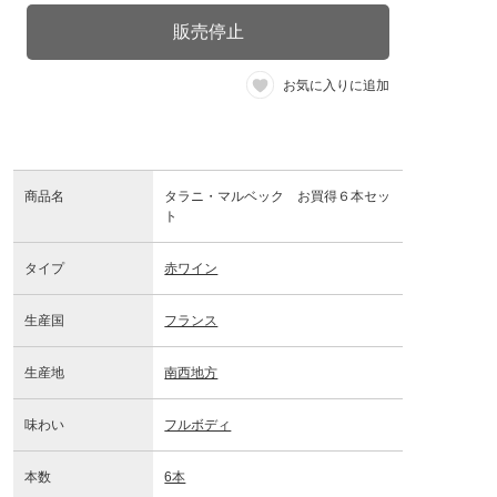
販売停止
お気に入りに追加
商品名
タラニ・マルベック お買得６本セッ
ト
タイプ
赤ワイン
生産国
フランス
生産地
南西地方
味わい
フルボディ
本数
6本