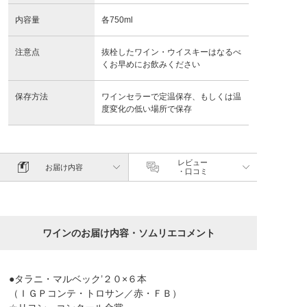
内容量
各750ml
注意点
抜栓したワイン・ウイスキーはなるべ
くお早めにお飲みください
保存方法
ワインセラーで定温保存、もしくは温
度変化の低い場所で保存
レビュー
お届け内容
・口コミ
ワインのお届け内容・ソムリエコメント
●タラニ・マルベック’２０×６本
（ＩＧＰコンテ・トロサン／赤・ＦＢ）