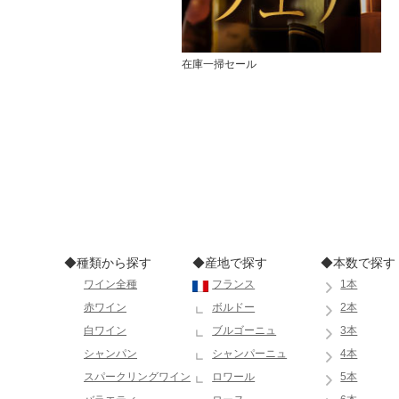
在庫一掃セール
◆種類から探す
◆産地で探す
◆本数で探す
ワイン全種
フランス
1本
赤ワイン
ボルドー
2本
白ワイン
ブルゴーニュ
3本
シャンパン
シャンパーニュ
4本
スパークリングワイン
ロワール
5本