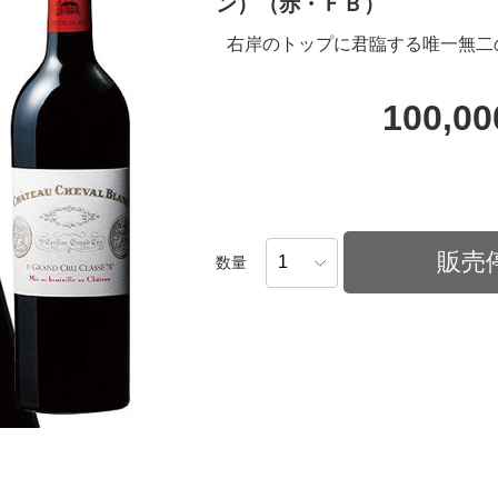
ン）（赤・ＦＢ）
右岸のトップに君臨する唯一無二
100,0
販売
数量