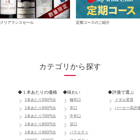
クリアランスセール
定期コースのご紹介
カテゴリから探す
◆１本あたりの価格
◆味わい
◆評価で選ぶ
1本あたり500円台
極辛口
メダル受賞
1本あたり600円台
辛口
パーカー高評
1本あたり700円台
中辛口
1本あたり800円台
甘口
1本あたり900円台
バラエティ