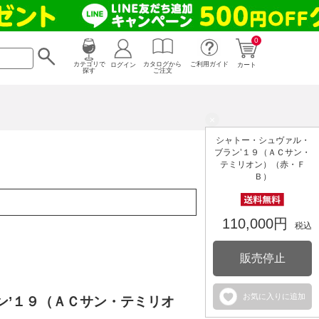
0
カタログから
ログイン
カテゴリで
ご利用ガイド
カート
ご注文
探す
×
シャトー・シュヴァル・
ブラン’１９（ＡＣサン・
テミリオン）（赤・Ｆ
Ｂ）
110,000円
税込
販売停止
お気に入りに追加
ン’１９（ＡＣサン・テミリオ