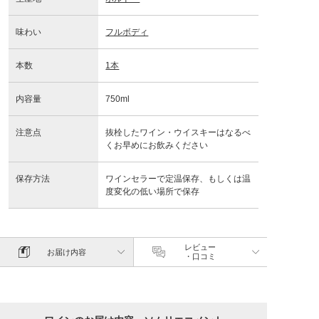
味わい
フルボディ
本数
1本
内容量
750ml
注意点
抜栓したワイン・ウイスキーはなるべ
くお早めにお飲みください
保存方法
ワインセラーで定温保存、もしくは温
度変化の低い場所で保存
レビュー
お届け内容
・口コミ