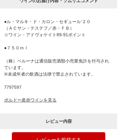
ワインのお届け内容・ソムリエコメント
●ル・マルキ・ド・カロン・セギュール'２０
（ＡＣサン・テステフ／赤・ＦＢ）
☆ワイン・アドヴォケイト89-91ポイント
●７５０ｍｌ
（株）ベルーナは通信販売酒類小売業免許を付与され
ています。
※未成年者の飲酒は法律で禁止されています。
7797597
ボルドー産赤ワインを見る
レビュー内容
レビューを投稿する