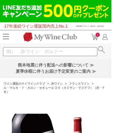
17年連続ワイン通販国内売上No.1
0
熊本地震に伴う配送への影響について ≫
夏季休暇に伴うお届け予定変更のご案内 ≫
ワイン通販のマイワインクラブ
>
赤ワイン
>
フランスワイン
>
ル・マルキ・ド・カロン・セギュール’２０（ＡＣサン・テステフ）（赤・Ｆ
Ｂ）