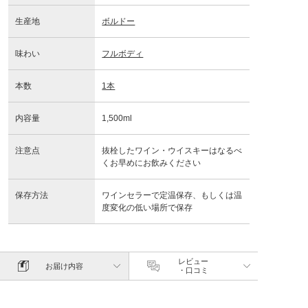
生産地
ボルドー
味わい
フルボディ
本数
1本
内容量
1,500ml
注意点
抜栓したワイン・ウイスキーはなるべ
くお早めにお飲みください
保存方法
ワインセラーで定温保存、もしくは温
度変化の低い場所で保存
レビュー
お届け内容
・口コミ