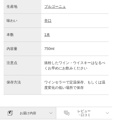
生産地
ブルゴーニュ
味わい
辛口
本数
1本
内容量
750ml
注意点
抜栓したワイン・ウイスキーはなるべ
くお早めにお飲みください
保存方法
ワインセラーで定温保存、もしくは温
度変化の低い場所で保存
レビュー
お届け内容
・口コミ