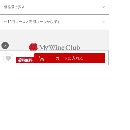
価格帯で探す
年12回コース／定期コースから探す
×
カートに入れる
ワイン通販のマイワインクラ
My Wine Clubとは
ブ
ワインQ＆A
ご利用規約
ご利用ガイド
よくある質問
特定商取引法について
ネットバンクでお支払い