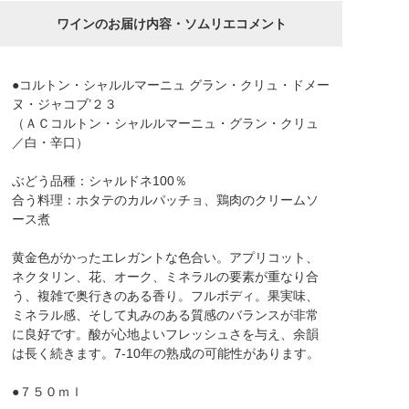
ワインのお届け内容・ソムリエコメント
●コルトン・シャルルマーニュ グラン・クリュ・ドメー
ヌ・ジャコブ’２３
（ＡＣコルトン・シャルルマーニュ・グラン・クリュ
／白・辛口）
ぶどう品種：シャルドネ100％
合う料理：ホタテのカルパッチョ、鶏肉のクリームソ
ース煮
黄金色がかったエレガントな色合い。アプリコット、
ネクタリン、花、オーク、ミネラルの要素が重なり合
う、複雑で奥行きのある香り。フルボディ。果実味、
ミネラル感、そして丸みのある質感のバランスが非常
に良好です。酸が心地よいフレッシュさを与え、余韻
は長く続きます。7-10年の熟成の可能性があります。
●７５０ｍｌ