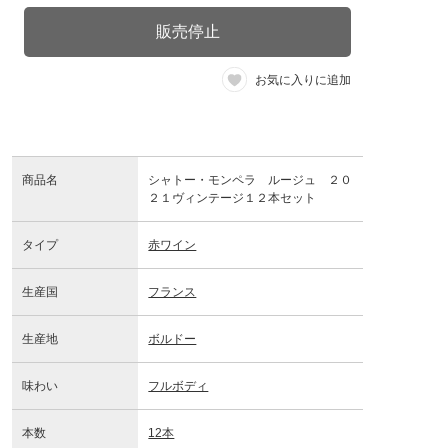
販売停止
お気に入りに追加
商品名
シャトー・モンペラ ルージュ ２０
２１ヴィンテージ１２本セット
タイプ
赤ワイン
生産国
フランス
生産地
ボルドー
味わい
フルボディ
本数
12本