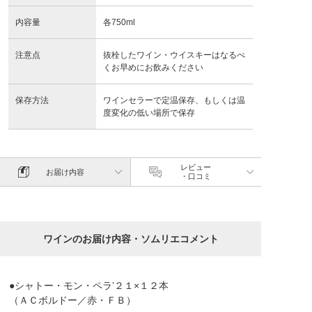
内容量
各750ml
注意点
抜栓したワイン・ウイスキーはなるべ
くお早めにお飲みください
保存方法
ワインセラーで定温保存、もしくは温
度変化の低い場所で保存
レビュー
お届け内容
・口コミ
ワインのお届け内容・ソムリエコメント
●シャトー・モン・ペラ’２１×１２本
（ＡＣボルドー／赤・ＦＢ）