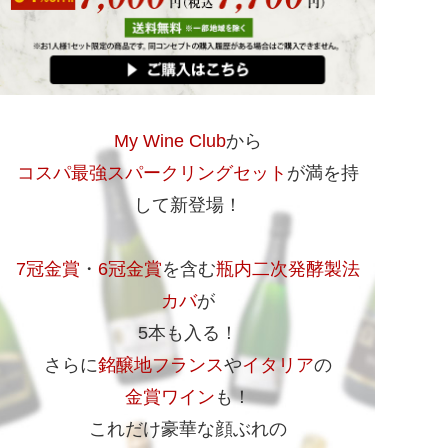
My Wine Club
から
コスパ最強スパークリングセット
が満を持
して新登場！
7冠金賞
・
6冠金賞
を含む
瓶内二次発酵製法
カバ
が
5本も入る！
さらに
銘醸地フランス
や
イタリア
の
金賞ワイン
も！
これだけ豪華な顔ぶれの