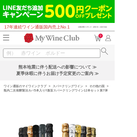
17年連続ワイン通販国内売上No.1
0
熊本地震に伴う配送への影響について ≫
夏季休暇に伴うお届け予定変更のご案内 ≫
ワイン通販のマイワインクラブ
>
スパークリングワイン
>
その他の国
>
瓶内二次発酵製法カバ5本入り!!激旨スパークリングワイン12本セット第7弾