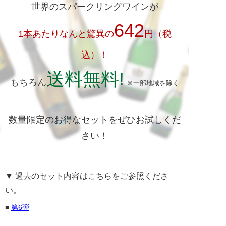
世界のスパークリングワインが
642
1本あたりなんと驚異の
円（税
込）！
送料無料!
もちろん
※一部地域を除く
数量限定のお得なセットをぜひお試しくだ
さい！
▼ 過去のセット内容はこちらをご参照くださ
い。
第6弾