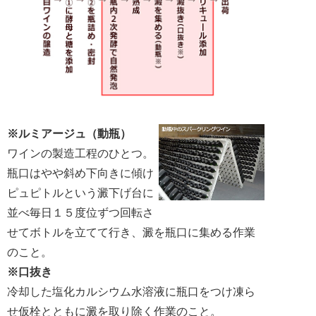
※ルミアージュ（動瓶）
ワインの製造工程のひとつ。
瓶口はやや斜め下向きに傾け
ピュピトルという澱下げ台に
並べ毎日１５度位ずつ回転さ
せてボトルを立てて行き、澱を瓶口に集める作業
のこと。
※口抜き
冷却した塩化カルシウム水溶液に瓶口をつけ凍ら
せ仮栓とともに澱を取り除く作業のこと。