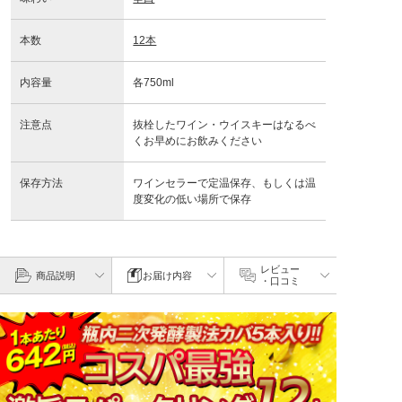
本数
12本
内容量
各750ml
注意点
抜栓したワイン・ウイスキーはなるべ
くお早めにお飲みください
保存方法
ワインセラーで定温保存、もしくは温
度変化の低い場所で保存
レビュー
商品説明
お届け内容
・口コミ