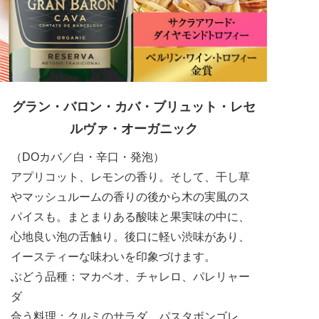
グラン・バロン・カバ・ブリュット・
レセ
ルヴァ・オーガニック
（DOカバ／白・辛口・発泡）
アプリコット、レモンの香り。そして、干し草
やマッシュルームの香りの後から木の実風のス
パイスも。まとまりある酸味と果実味の中に、
心地良い泡の舌触り。後口に軽い渋味があり、
イースティーな味わいを印象づけます。
ぶどう品種：マカベオ、チャレロ、パレリャー
ダ
合う料理：クルミのサラダ、パスタボンゴレ