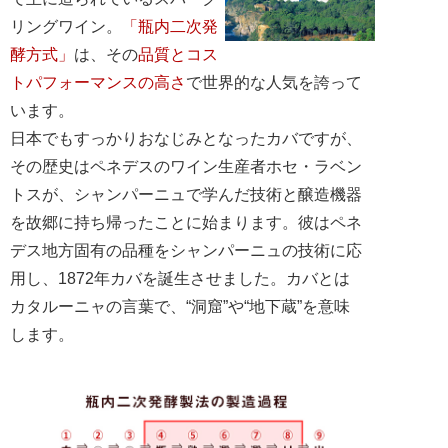
リングワイン。
「瓶内二次発
酵方式」
は、その
品質とコス
トパフォーマンスの高さ
で世界的な人気を誇って
います。
日本でもすっかりおなじみとなったカバですが、
その歴史はペネデスのワイン生産者ホセ・ラベン
トスが、シャンパーニュで学んだ技術と醸造機器
を故郷に持ち帰ったことに始まります。彼はペネ
デス地方固有の品種をシャンパーニュの技術に応
用し、1872年カバを誕生させました。カバとは
カタルーニャの言葉で、“洞窟”や“地下蔵”を意味
します。