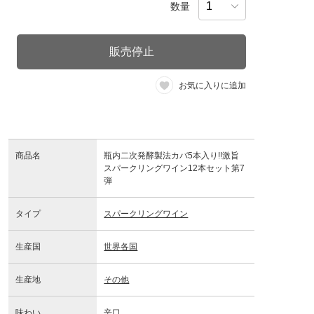
数量
販売停止
お気に入りに追加
商品名
瓶内二次発酵製法カバ5本入り!!激旨
スパークリングワイン12本セット第7
弾
タイプ
スパークリングワイン
生産国
世界各国
生産地
その他
味わい
辛口