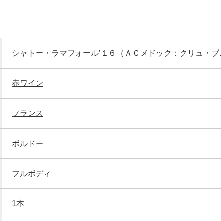
シャトー・ラマフォール’１６（ＡＣメドック：クリュ・ブ
赤ワイン
フランス
ボルドー
フルボディ
1本