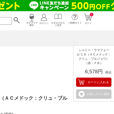
0
カタログから
ログイン
カテゴリで
ご利用ガイド
カート
ご注文
探す
×
シャトー・ラマフォー
ル’１６（ＡＣメドック：
クリュ・ブルジョワ）
（赤・ＦＢ）
6,578円
税込
カートに入れる
お気に入りに追加
６（ＡＣメドック：クリュ・ブル