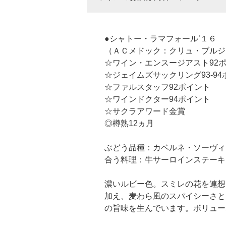
●シャトー・ラマフォール’１６
（ＡＣメドック：クリュ・ブルジ
☆ワイン・エンスージアスト92
☆ジェイムズサックリング93-94
☆ファルスタッフ92ポイント
☆ワインドクター94ポイント
☆サクラアワード金賞
◎樽熟12ヵ月
ぶどう品種：カベルネ・ソーヴィニ
合う料理：牛サーロインステーキ
濃いルビー色。スミレの花を連想
加え、麦わら風のスパイシーさと
の旨味を生んでいます。ボリュー