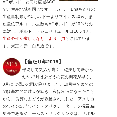
ACボルドーと同じ広域AOC
で、生産地域も同じです。しかし、１haあたりの
生産量制限がACボルドーよりマイナス10％、ま
た最低アルコール度数もACボルドーが10％なの
に対し、ボルドー・シュペリュールは10.5％と、
生産条件が厳しくなり、より上質
とされていま
す。規定は赤・白共通です。
【当たり年2015】
平均して気温が高く、乾燥して暑かっ
た6～7月はぶどうの花の開花が早く、
8月には潤いの雨が降りました。10月中旬までの
間は基本的に晴天が続き、夜は冷涼になったこと
から、良質なぶどうが収穫されました。アメリカ
のワイン誌『ワイン・スペクテーター』の元副編
集長であるジェームズ・サックリングは、「ボル