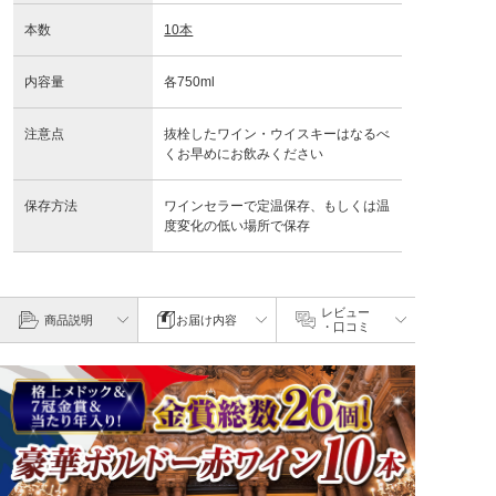
本数
10本
内容量
各750ml
注意点
抜栓したワイン・ウイスキーはなるべ
くお早めにお飲みください
保存方法
ワインセラーで定温保存、もしくは温
度変化の低い場所で保存
レビュー
商品説明
お届け内容
・口コミ