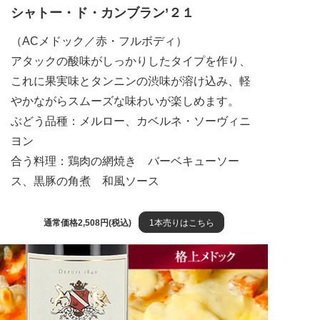
シャトー・ド・カンブラン’２１
（ACメドック／赤・フルボディ）
アタックの酸味がしっかりしたタイプを作り、
これに果実味とタンニンの渋味が溶け込み、軽
やかながらスムーズな味わいが楽しめます。
ぶどう品種：メルロー、カベルネ・ソーヴィニ
ヨン
合う料理：鶏肉の網焼き バーベキューソー
ス、黒豚の角煮 和風ソース
通常価格2,508円(税込)
1本売りはこちら