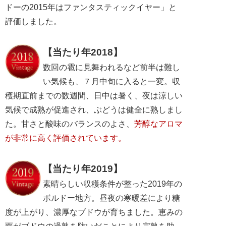
ドーの2015年はファンタスティックイヤー」と
評価しました。
【当たり年2018】
数回の雹に見舞われるなど前半は難し
い気候も、７月中旬に入ると一変。収
穫期直前までの数週間、日中は暑く、夜は涼しい
気候で成熟が促進され、ぶどうは健全に熟しまし
た。甘さと酸味のバランスのよさ、
芳醇なアロマ
が非常に高く評価されています。
【当たり年2019】
素晴らしい収穫条件が整った2019年の
ボルドー地方。昼夜の寒暖差により糖
度が上がり、濃厚なブドウが育ちました。恵みの