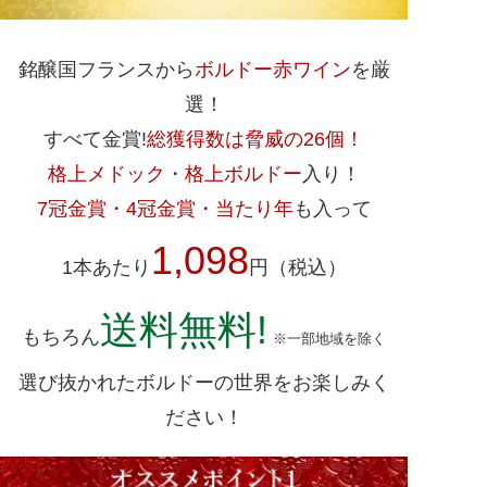
銘醸国フランスから
ボルドー赤ワイン
を厳
選！
すべて金賞!
総獲得数は脅威の26個！
格上メドック
・
格上ボルドー
入り！
7冠金賞・4冠金賞・当たり年
も入って
1,098
1本あたり
円（税込）
送料無料!
もちろん
※一部地域を除く
選び抜かれたボルドーの世界をお楽しみく
ださい！