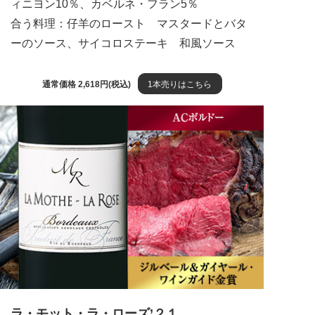
ィニヨン10％、カベルネ・フラン5％
合う料理：仔羊のロースト マスタードとバタ
ーのソース、サイコロステーキ 和風ソース
通常価格 2,618円(税込)
1本売りはこちら
ラ・モット・ラ・ローズ’２１