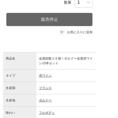
数量
販売停止
お気に入りに追加
商品名
金賞総数２６個！ボルドー金賞赤ワイ
ン10本セット
タイプ
赤ワイン
生産国
フランス
生産地
ボルドー
味わい
フルボディ