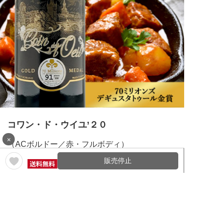
コワン・ド・ウイユ’２０
×
（ACボルドー／赤・フルボディ）
鮮やかなルビー?。熟した果実やバニラ、スパイ
販売停止
シーな?味は丸みを帯びた?厚な?当たりです。
エレガントでまろやかな後味でフィニッシュは
豊かな果実味を感じられます。
品種：メルロー60％、カベルネ・ソーヴィニヨ