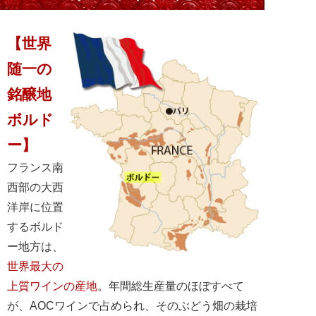
【世界
随一の
銘醸地
ボルド
ー】
フランス南
西部の大西
洋岸に位置
するボルド
ー地方は、
世界最大の
上質ワインの産地
。年間総生産量のほぼすべて
が、AOCワインで占められ、そのぶどう畑の栽培