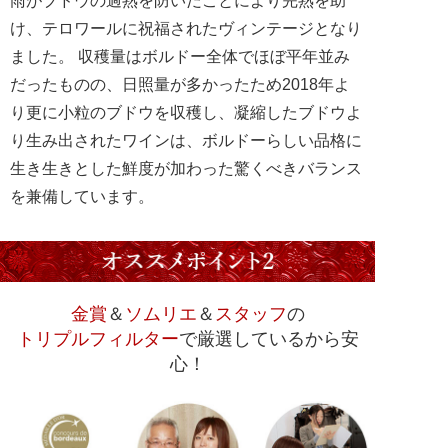
雨がブドウの過熟を防いだことにより完熟を助
け、テロワールに祝福されたヴィンテージとなり
ました。 収穫量はボルドー全体でほぼ平年並み
だったものの、日照量が多かったため2018年よ
り更に小粒のブドウを収穫し、凝縮したブドウよ
り生み出されたワインは、ボルドーらしい品格に
生き生きとした鮮度が加わった驚くべきバランス
を兼備しています。
金賞
＆
ソムリエ
＆
スタッフ
の
トリプルフィルター
で厳選しているから安
心！