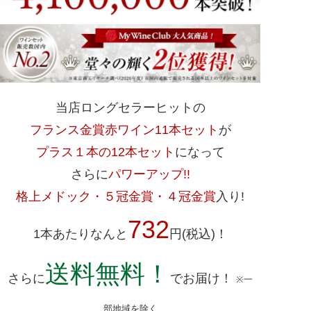
当店ロングセラーヒットの
フランス金賞赤ワイン11本セット
が
プラス１本の12本セット
になって
さらに
パワーアップ!!
格上メドック・５冠金賞・４冠金賞
入り!
732
1本あたりなんと
円(税込)！
送料無料！
さらに
でお届け！
※一
部地域を除く