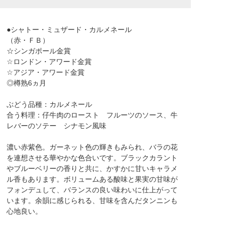
●シャトー・ミュザード・カルメネール
（赤・ＦＢ）
☆シンガポール金賞
☆ロンドン・アワード金賞
☆アジア・アワード金賞
◎樽熟6ヵ月
ぶどう品種：カルメネール
合う料理：仔牛肉のロースト フルーツのソース、牛
レバーのソテー シナモン風味
濃い赤紫色。ガーネット色の輝きもみられ、バラの花
を連想させる華やかな色合いです。ブラックカラント
やブルーベリーの香りと共に、かすかに甘いキャラメ
ル香もあります。ボリュームある酸味と果実の甘味が
フォンデュして、バランスの良い味わいに仕上がって
います。余韻に感じられる、甘味を含んだタンニンも
心地良い。