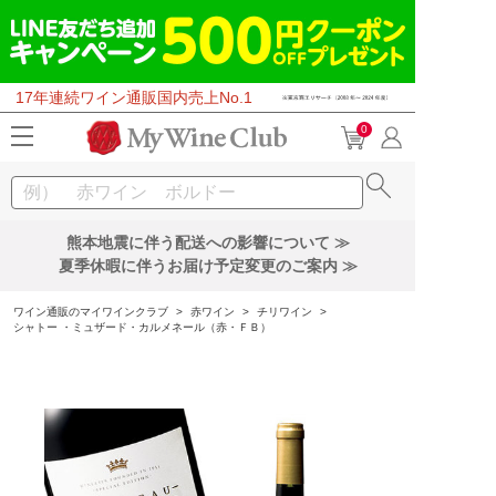
17年連続ワイン通販国内売上No.1
0
熊本地震に伴う配送への影響について ≫
夏季休暇に伴うお届け予定変更のご案内 ≫
ワイン通販のマイワインクラブ
>
赤ワイン
>
チリワイン
>
シャトー ・ミュザード・カルメネール（赤・ＦＢ）