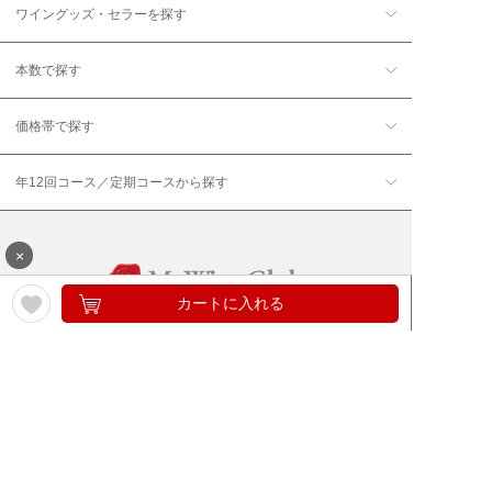
ワイングッズ・セラーを探す
本数で探す
価格帯で探す
年12回コース／定期コースから探す
×
カートに入れる
ワイン通販のマイワインクラ
My Wine Clubとは
ブ
ワインQ＆A
ご利用規約