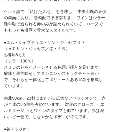
ケルト語で 「焼けた大地」 を意味し、 中央山塊の東側
の斜面にあり、 急勾配でほぼ南向き。 ワインはシラー
種単独で造られる赤のみが認められていて、ローヌで
ももっとも濃厚で骨太なスタイルです。
●エム・シャプティエ・サン・ジョセフ’１７
（ＡＣサン・ジョセフ／赤・ＦＢ）
◎樽熟8ヵ月
［シラー100％］
スミレの花をイメージさせる色調が輝きを見せます。
酸味と果実味そしてタンニンがストラクチャー豊か
で、それらが一体化してボリュームある旨みを形成し
ています。
南北50km、23村にまたがる広大なアペラシオンで、赤
が全体の8-9割を占めています。 対岸のクローズ ・ エ
ルミタージ ュとワインのタイプも似ています。赤は深
いルビー色で、しなやかなボディが特長です。
●各７５０ｍｌ