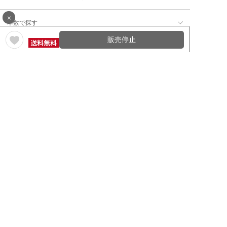
×
本数で探す
販売停止
価格帯で探す
年12回コース／定期コースから探す
ワイン通販のマイワインクラ
My Wine Clubとは
ブ
ワインQ＆A
ご利用規約