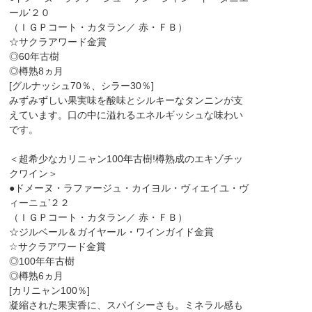
ール’２０
（ＩＧＰコート・カタラン／ 赤・ＦＢ）
☆サクラアワード金賞
◎60年古樹
◎樽熟8ヵ月
[グルナッシュ70％、シラー30％]
みずみずしい果実味を酸味とシルキーなタンニンが支
えています。口の中に溢れるエネルギッシュな味わい
です。
＜超希少なカリニャン100年古樹!樽熟成のエキゾチッ
クワイン＞
●ドメーヌ・ラファージュ・カイヨル・ヴィエイユ・ヴ
ィーニュ’２２
（ＩＧＰコート・カタラン／ 赤・ＦＢ）
☆ジルベール＆ガイヤール・ワインガイド金賞
☆サクラアワード金賞
◎100年年古樹
◎樽熟6ヵ月
[カリニャン100％]
凝縮された果実香に、スパイシーさも。ミネラル感も