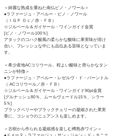
＜綺麗な熟成を重ねた南仏ピノ・ノワール＞
●ラファージュ・アベルー・ピノ・ノワール
（ＩＧＰ Ｏｃ／赤・ＦＢ）
☆ジルベール＆ガイヤール・ワインガイド金賞
[ピノ・ノワール100％]
アタックのコハク酸風の柔らかな酸味に果実味が溶け
合い、フレッシュな中にも品位ある旨味となっていま
す。
＜希少産地ACコリウール、程よい酸味と滑らかなタン
ニンが特徴＞
●ラファージュ・アベルー・レゼルヴ・ド・パーントル
（ ACコリウール／赤・ＦＢ）
☆ジルベール＆ガイヤール・ワインガイド90pt金賞
[グルナッシュ80％、ムールヴェードル15％、シラー
5％]
ブラックベリーやブラックチェリーの凝縮された果実
香に、コショウのニュアンスも楽しめます。
＜古樹から作られる凝縮感を楽しむ樽熟赤ワイン＞
●ドメーヌ・ラファージュ・サン・ジャン・ド・タニエ