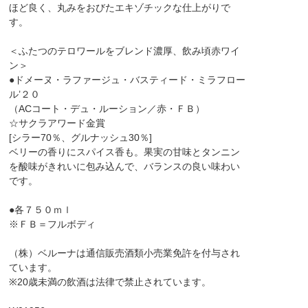
ほど良く、丸みをおびたエキゾチックな仕上がりで
す。
＜ふたつのテロワールをブレンド濃厚、飲み頃赤ワイ
ン＞
●ドメーヌ・ラファージュ・バスティード・ミラフロー
ル’２０
（ACコート・デュ・ルーション／赤・ＦＢ）
☆サクラアワード金賞
[シラー70％、グルナッシュ30％]
ベリーの香りにスパイス香も。果実の甘味とタンニン
を酸味がきれいに包み込んで、バランスの良い味わい
です。
●各７５０ｍｌ
※ＦＢ＝フルボディ
（株）ベルーナは通信販売酒類小売業免許を付与され
ています。
※20歳未満の飲酒は法律で禁止されています。