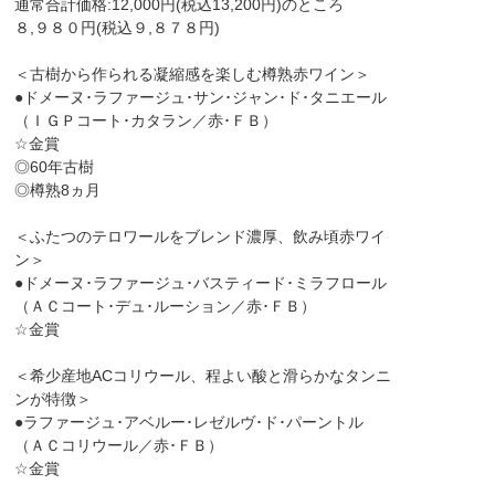
通常合計価格:12,000円(税込13,200円)のところ
８,９８０円(税込９,８７８円)
＜古樹から作られる凝縮感を楽しむ樽熟赤ワイン＞
●ドメーヌ･ラファージュ･サン･ジャン･ド･タニエール
（ＩＧＰコート･カタラン／赤･ＦＢ）
☆金賞
◎60年古樹
◎樽熟8ヵ月
＜ふたつのテロワールをブレンド濃厚、飲み頃赤ワイ
ン＞
●ドメーヌ･ラファージュ･バスティード･ミラフロール
（ＡＣコート･デュ･ルーション／赤･ＦＢ）
☆金賞
＜希少産地ACコリウール、程よい酸と滑らかなタンニ
ンが特徴＞
●ラファージュ･アベルー･レゼルヴ･ド･パーントル
（ＡＣコリウール／赤･ＦＢ）
☆金賞