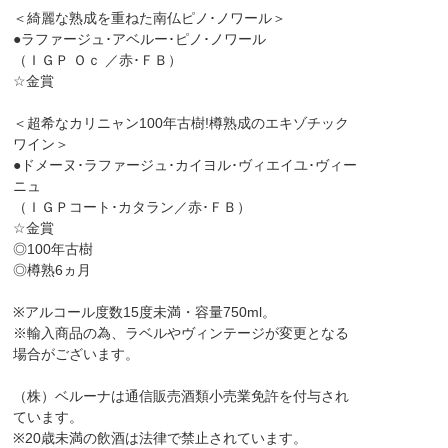
＜綺麗な熟成を重ねた南仏ピノ･ノワール＞
●ラファージュ･アベルー･ピノ･ノワール
（ＩＧＰ Ｏｃ ／赤･ＦＢ）
☆金賞
＜超希なカリニャン100年古樹!樽熟成のエキゾチック
ワイン＞
●ドメーヌ･ラファージュ･カイヨル･ヴィエイユ･ヴィー
ニュ
（ＩＧＰコート･カタラン／赤･ＦＢ）
☆金賞
◎100年古樹
◎樽熟6ヵ月
※アルコール度数15度未満・容量750ml。
※輸入商品の為、ラベルやヴィンテージが変更となる
場合がございます。
（株）ベルーナは通信販売酒類小売業免許を付与され
ています。
※20歳未満の飲酒は法律で禁止されています。