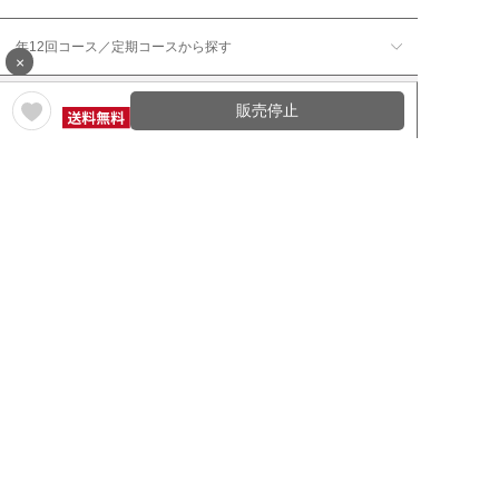
年12回コース／定期コースから探す
×
販売停止
ワイン通販のマイワインクラ
My Wine Clubとは
ブ
ワインQ＆A
ご利用規約
ご利用ガイド
よくある質問
特定商取引法について
ネットバンクでお支払い