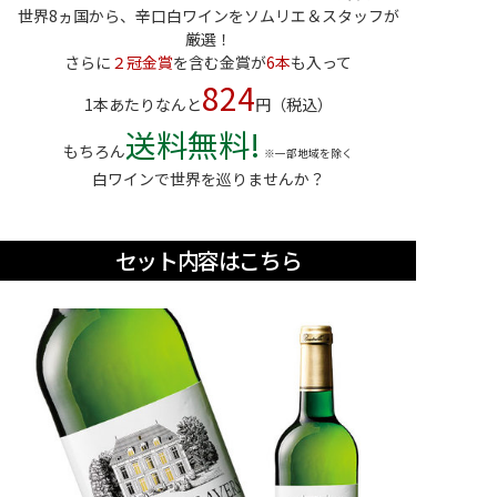
世界8ヵ国から、辛口白ワインをソムリエ＆スタッフが
厳選！
さらに
２冠金賞
を含む金賞が
6本
も入って
824
1本あたりなんと
円（税込）
送料無料!
もちろん
※一部地域を除く
白ワインで世界を巡りませんか？
セット内容はこちら