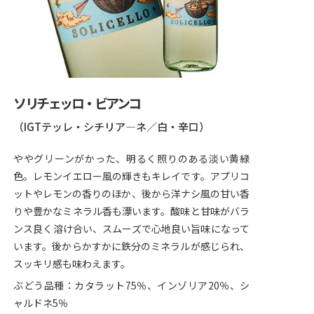
ソリチェッロ・ビアンコ
（IGTテッレ・シチリア―ネ／白・辛口）
ややグリーンがかった、明るく照りのある淡い黄緑
色。レモンイエロー風の輝きもキレイです。アプリコ
ットやレモンの香りのほか、後から洋ナシ風の甘い香
りや豊かなミネラル香も漂います。酸味と甘味がバラ
ンス良く溶け合い、スムーズで心地良い旨味になって
います。後からかすかに鉄分のミネラルが感じられ、
スッキリ感も味わえます。
ぶどう品種：カタラット75％、インゾリア20％、シ
ャルドネ5％