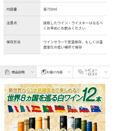
内容量
各750ml
注意点
抜栓したワイン・ウイスキーはなるべ
くお早めにお飲みください
保存方法
ワインセラーで定温保存、もしくは温
度変化の低い場所で保存
レビュー
商品説明
お届け内容
・口コミ