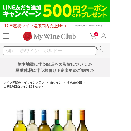
17年連続ワイン通販国内売上No.1
0
熊本地震に伴う配送への影響について ≫
夏季休暇に伴うお届け予定変更のご案内 ≫
ワイン通販のマイワインクラブ
>
白ワイン
>
その他の国
>
世界8カ国白ワイン12本セット