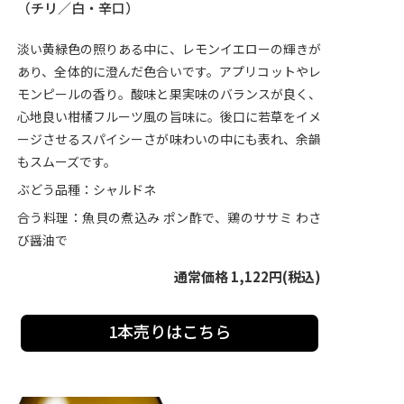
（チリ／白・辛口）
淡い黄緑色の照りある中に、レモンイエローの輝きが
あり、全体的に澄んだ色合いです。アプリコットやレ
モンピールの香り。酸味と果実味のバランスが良く、
心地良い柑橘フルーツ風の旨味に。後口に若草をイメ
ージさせるスパイシーさが味わいの中にも表れ、余韻
もスムーズです。
ぶどう品種：シャルドネ
合う料理：魚貝の煮込み ポン酢で、鶏のササミ わさ
び醤油で
通常価格 1,122円(税込)
1本売りはこちら