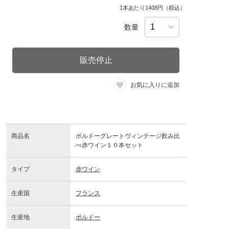
1本あたり1408円（税込）
数量
販売停止
お気に入りに追加
商品名
ボルドーグレートヴィンテージ飲み比
べ赤ワイン１０本セット
タイプ
赤ワイン
生産国
フランス
生産地
ボルドー