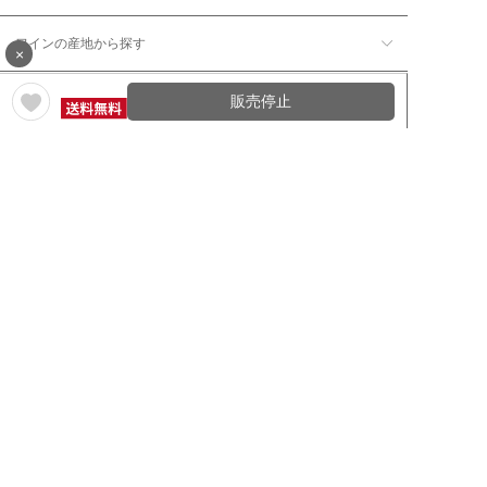
ワインの産地から探す
×
ワインの評価から探す
販売停止
ワイングッズ・セラーを探す
本数で探す
価格帯で探す
年12回コース／定期コースから探す