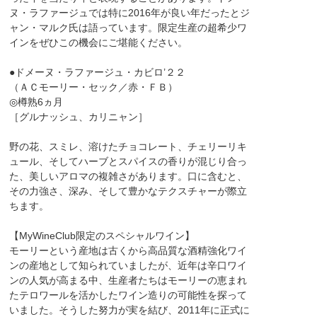
ヌ・ラファージュでは特に2016年が良い年だったとジ
ャン・マルク氏は語っています。限定生産の超希少ワ
インをぜひこの機会にご堪能ください。
●ドメーヌ・ラファージュ・カビロ’２２
（ＡＣモーリー・セック／赤・ＦＢ）
◎樽熟6ヵ月
［グルナッシュ、カリニャン］
野の花、スミレ、溶けたチョコレート、チェリーリキ
ュール、そしてハーブとスパイスの香りが混じり合っ
た、美しいアロマの複雑さがあります。口に含むと、
その力強さ、深み、そして豊かなテクスチャーが際立
ちます。
【MyWineClub限定のスペシャルワイン】
モーリーという産地は古くから高品質な酒精強化ワイ
ンの産地として知られていましたが、近年は辛口ワイ
ンの人気が高まる中、生産者たちはモーリーの恵まれ
たテロワールを活かしたワイン造りの可能性を探って
いました。そうした努力が実を結び、2011年に正式に