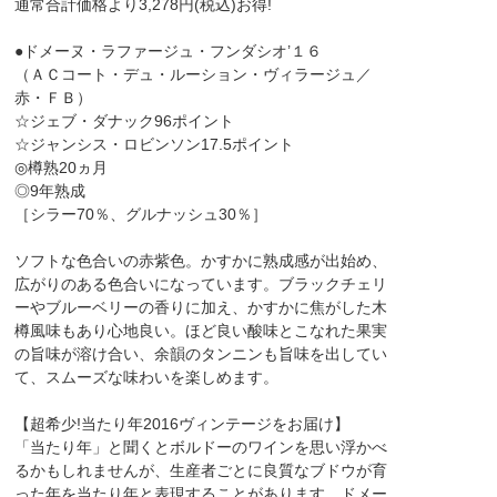
通常合計価格より3,278円(税込)お得!
●ドメーヌ・ラファージュ・フンダシオ’１６
（ＡＣコート・デュ・ルーション・ヴィラージュ／
赤・ＦＢ）
☆ジェブ・ダナック96ポイント
☆ジャンシス・ロビンソン17.5ポイント
◎樽熟20ヵ月
◎9年熟成
［シラー70％、グルナッシュ30％］
ソフトな色合いの赤紫色。かすかに熟成感が出始め、
広がりのある色合いになっています。ブラックチェリ
ーやブルーベリーの香りに加え、かすかに焦がした木
樽風味もあり心地良い。ほど良い酸味とこなれた果実
の旨味が溶け合い、余韻のタンニンも旨味を出してい
て、スムーズな味わいを楽しめます。
【超希少!当たり年2016ヴィンテージをお届け】
「当たり年」と聞くとボルドーのワインを思い浮かべ
るかもしれませんが、生産者ごとに良質なブドウが育
った年を当たり年と表現することがあります。ドメー