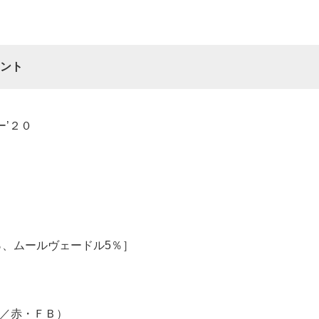
ント
’２０
％、ムールヴェードル5％］
／赤・ＦＢ）