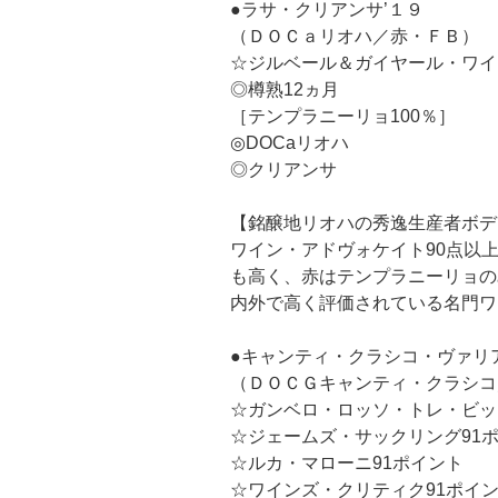
●ラサ・クリアンサ’１９
（ＤＯＣａリオハ／赤・ＦＢ）
☆ジルベール＆ガイヤール・ワイ
◎樽熟12ヵ月
［テンプラニーリョ100％］
◎DOCaリオハ
◎クリアンサ
【銘醸地リオハの秀逸生産者ボデ
ワイン・アドヴォケイト90点以
も高く、赤はテンプラニーリョの
内外で高く評価されている名門ワ
●キャンティ・クラシコ・ヴァリ
（ＤＯＣＧキャンティ・クラシコ
☆ガンベロ・ロッソ・トレ・ビッ
☆ジェームズ・サックリング91
☆ルカ・マローニ91ポイント
☆ワインズ・クリティク91ポイ