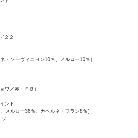
イント
’２２
ネ・ソーヴィニヨン10％、メルロー10％］
ョワ／赤・ＦＢ）
ポイント
、メルロー36％、カベルネ・フラン8％］
ョワ