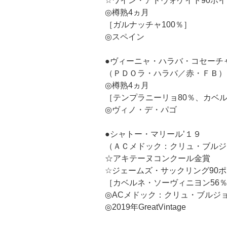
☆ワイン・アドヴォケイト90ポ
◎樽熟4ヵ月
［ガルナッチャ100％］
◎スペイン
●ヴィーニャ・ハラバ・コセーチャ
（ＰＤＯラ・ハラバ／赤・ＦＢ）
◎樽熟4ヵ月
［テンプラニーリョ80％、カベル
◎ヴィノ・デ・パゴ
●シャトー・マリール’１９
（ＡＣメドック：クリュ・ブルジ
☆アキテーヌコンクール金賞
☆ジェームズ・サックリング90
［カベルネ・ソーヴィニヨン56％
◎ACメドック：クリュ・ブルジ
◎2019年GreatVintage