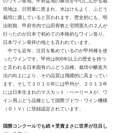
のワイン産地。甲府盆地の勝沼を中心に広がる栽
培地は、日照量に恵まれ、水はけもよく、ぶどう
栽培に適していると言われます。歴史的にも、明
治初期、甲府市内で山田宥教と宅間憲久の２人が
行ったのが日本で初めての本格的なワイン造り。
日本ワイン発祥の地とも言われています。
中でも近年、注目を集めているのが甲州種を使
ったワインです。甲州は800年以上の歴史を持つ
と言われる日本固有のぶどう品種。栽培や醸造方
法の向上により、その品質は飛躍的に高まってい
ます。そして２０１０年には甲州が、２０１３年
には日本生まれのマスカット・ベーリーＡが、ワ
イン用ぶどう品種として国際ブドウ・ワイン機構
（ＯＩＶ）に登録認定されています。
国際コンクールでも続々受賞まさに世界が注目し