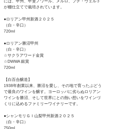
には、甲州、甲斐ノワール、メルロ、プチ・ヴェルド
が棚仕立てで栽培されています。
●ロリアン甲州新酒２０２５
（白・辛口）
720ml
●ロリアン勝沼甲州
（白・辛口）
☆サクラアワード金賞
☆DWWA 銀賞
720ml
【白百合醸造】
1938年創業以来、勝沼を愛し、その地で育ったぶどう
で最良のワインを醸す。ヨーロッパに劣らぬロリアン
ワインを勝沼、そして世界にとの熱い想いをワインづ
くりに込めるファミリーワイナリーです。
●シャンモリＧＩ山梨甲州新酒２０２５
（白・辛口）
750ml