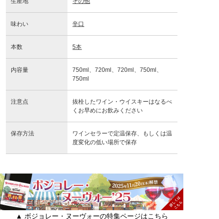
生産地
その他
味わい
辛口
本数
5本
内容量
750ml、720ml、720ml、750ml、
750ml
注意点
抜栓したワイン・ウイスキーはなるべ
くお早めにお飲みください
保存方法
ワインセラーで定温保存、もしくは温
度変化の低い場所で保存
▲ ボジョレー・ヌーヴォーの特集ページはこちら