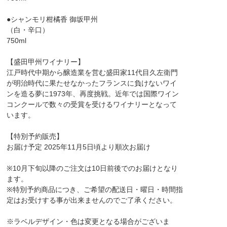
●シャンモリ柑橘香 御坂甲州
（白・辛口）
750ml
【盛田甲州ワイナリー】
江戸時代中期から醸造業を営む盛田家11代目久左衛門
が明治時代に果たせなかったフランスに負けないワイ
ンを造る夢に1973年、再度挑戦。近年では国際ワイン
コンクールで数々の受賞を受けるワイナリーとなって
います。
【特別予約販売】
お届け予定 2025年11月5日頃より順次お届け
※10月下旬以降のご注文は10日前後でのお届けとなり
ます。
※特別予約商品につき、ご希望の配送日・曜日・時間指
定はお受けする事が出来ませんのでご了承ください。
※ラベルデザイン・色は変更となる場合がございま