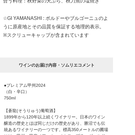
合う料理：秋野菜の天ぷら、秋刀魚の塩焼き
☆GI YAMANASHI : ボルドーやブルゴーニュのよ
うに原産地とその品質を保証する地理的表示。
※スクリューキャップが含まれています
ワインのお届け内容・ソムリエコメント
●プレミアム甲州2024
（白・辛口）
750ml
【蒼龍(そうりゅう)葡萄酒】
1899年から120年以上続くワイナリー。日本のワイン
醸造の歴史とほぼ同じだけの歴史があり、勝沼でも伝
統あるワイナリーの一つです。標高350メートルの圃場