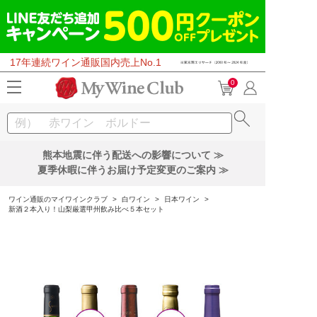
17年連続ワイン通販国内売上No.1
0
熊本地震に伴う配送への影響について ≫
夏季休暇に伴うお届け予定変更のご案内 ≫
ワイン通販のマイワインクラブ
>
白ワイン
>
日本ワイン
>
新酒２本入り！山梨厳選甲州飲み比べ５本セット