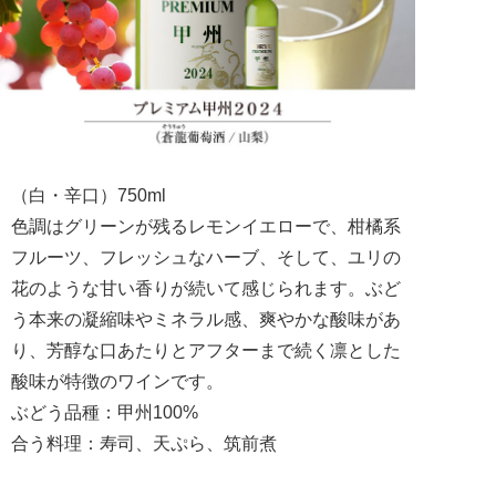
（白・辛口）750ml
色調はグリーンが残るレモンイエローで、柑橘系
フルーツ、フレッシュなハーブ、そして、ユリの
花のような甘い香りが続いて感じられます。ぶど
う本来の凝縮味やミネラル感、爽やかな酸味があ
り、芳醇な口あたりとアフターまで続く凛とした
酸味が特徴のワインです。
ぶどう品種：甲州100%
合う料理：寿司、天ぷら、筑前煮