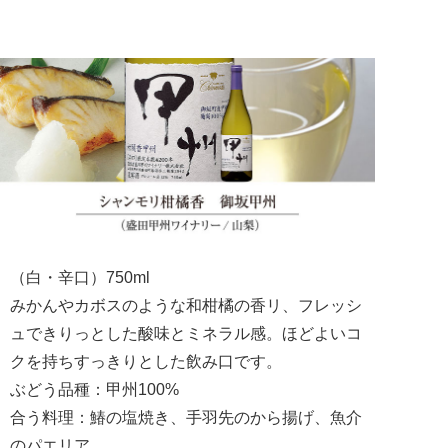
（白・辛口）750ml
みかんやカボスのような和柑橘の香リ、フレッシ
ュできりっとした酸味とミネラル感。ほどよいコ
クを持ちすっきりとした飲み口です。
ぶどう品種：甲州100%
合う料理：鰆の塩焼き、手羽先のから揚げ、魚介
のパエリア