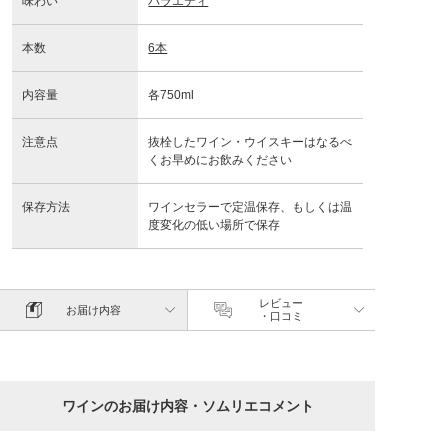
味わい
バラエティ
本数
6本
内容量
各750ml
注意点
抜栓したワイン・ウイスキーはなるべ
くお早めにお飲みください
保存方法
ワインセラーで定温保存、もしくは温
度変化の低い場所で保存
レビュー
お届け内容
・口コミ
ワインのお届け内容・ソムリエコメント