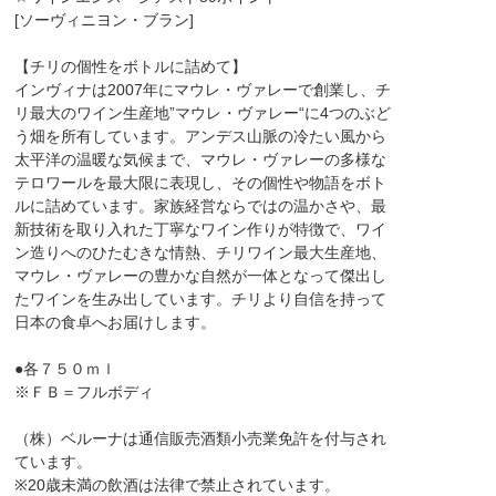
[ソーヴィニヨン・ブラン]
【チリの個性をボトルに詰めて】
インヴィナは2007年にマウレ・ヴァレーで創業し、チ
リ最大のワイン生産地”マウレ・ヴァレー“に4つのぶど
う畑を所有しています。アンデス山脈の冷たい風から
太平洋の温暖な気候まで、マウレ・ヴァレーの多様な
テロワールを最大限に表現し、その個性や物語をボト
ルに詰めています。家族経営ならではの温かさや、最
新技術を取り入れた丁寧なワイン作りが特徴で、ワイ
ン造りへのひたむきな情熱、チリワイン最大生産地、
マウレ・ヴァレーの豊かな自然が一体となって傑出し
たワインを生み出しています。チリより自信を持って
日本の食卓へお届けします。
●各７５０ｍｌ
※ＦＢ＝フルボディ
（株）ベルーナは通信販売酒類小売業免許を付与され
ています。
※20歳未満の飲酒は法律で禁止されています。