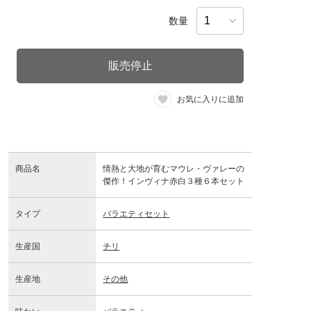
数量
販売停止
お気に入りに追加
商品名
情熱と大地が育むマウレ・ヴァレーの
傑作！インヴィナ赤白３種６本セット
タイプ
バラエティセット
生産国
チリ
生産地
その他