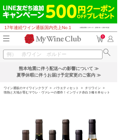
17年連続ワイン通販国内売上No.1
0
熊本地震に伴う配送への影響について ≫
夏季休暇に伴うお届け予定変更のご案内 ≫
ワイン通販のマイワインクラブ
>
バラエティセット
>
チリワイン
>
情熱と大地が育むマウレ・ヴァレーの傑作！インヴィナ赤白３種６本セット