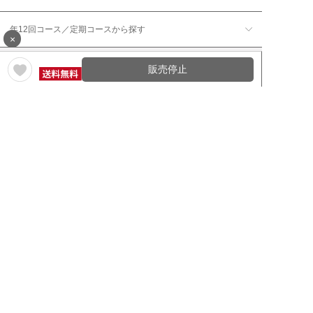
年12回コース／定期コースから探す
×
販売停止
ワイン通販のマイワインクラ
My Wine Clubとは
ブ
ワインQ＆A
ご利用規約
ご利用ガイド
よくある質問
特定商取引法について
ネットバンクでお支払い