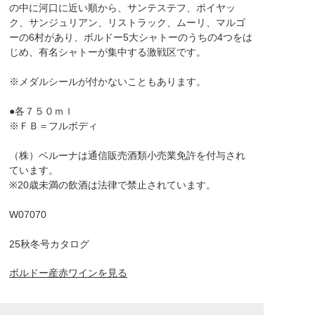
の中に河口に近い順から、サンテステフ、ポイヤッ
ク、サンジュリアン、リストラック、ムーリ、マルゴ
ーの6村があり、ボルドー5大シャトーのうちの4つをは
じめ、有名シャトーが集中する激戦区です。
※メダルシールが付かないこともあります。
●各７５０ｍｌ
※ＦＢ＝フルボディ
（株）ベルーナは通信販売酒類小売業免許を付与され
ています。
※20歳未満の飲酒は法律で禁止されています。
W07070
25秋冬号カタログ
ボルドー産赤ワインを見る