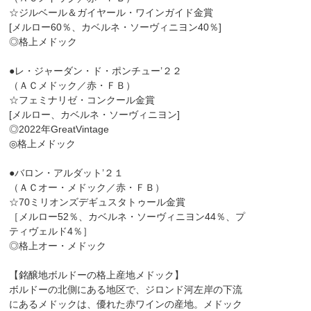
☆ジルベール＆ガイヤール・ワインガイド金賞
[メルロー60％、カベルネ・ソーヴィニヨン40％]
◎格上メドック
●レ・ジャーダン・ド・ポンチュー’２２
（ＡＣメドック／赤・ＦＢ）
☆フェミナリゼ・コンクール金賞
[メルロー、カベルネ・ソーヴィニヨン]
◎2022年GreatVintage
◎格上メドック
●バロン・アルダット’２１
（ＡＣオー・メドック／赤・ＦＢ）
☆70ミリオンズデギュスタトゥール金賞
［メルロー52％、カベルネ・ソーヴィニヨン44％、プ
ティヴェルド4％］
◎格上オー・メドック
【銘醸地ボルドーの格上産地メドック】
ボルドーの北側にある地区で、ジロンド河左岸の下流
にあるメドックは、優れた赤ワインの産地。メドック