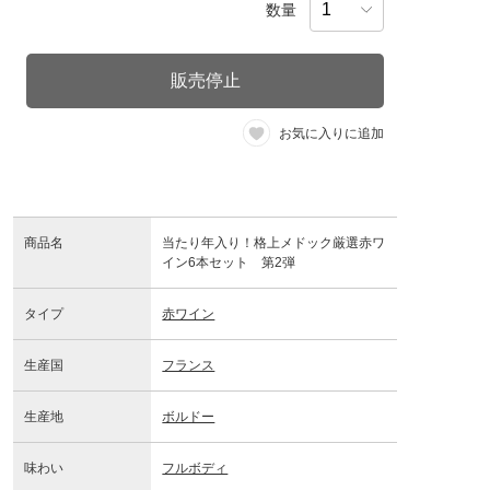
数量
販売停止
お気に入りに追加
商品名
当たり年入り！格上メドック厳選赤ワ
イン6本セット 第2弾
タイプ
赤ワイン
生産国
フランス
生産地
ボルドー
味わい
フルボディ